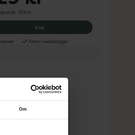
 apotek:
329 kr
TENA Silhouette WAU, M, 329 kr.
Köp
ranser
Finns i webblager
Om