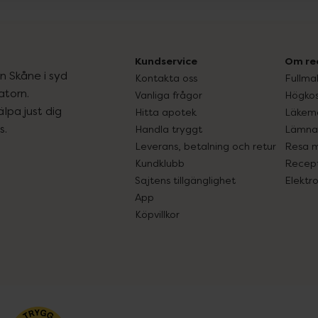
Kundservice
Om re
ån Skåne i syd
Kontakta oss
Fullma
atorn.
Vanliga frågor
Högkos
lpa just dig
Hitta apotek
Läkem
s.
Handla tryggt
Lämna 
Leverans, betalning och retur
Resa 
Kundklubb
Recept
Sajtens tillgänglighet
Elektr
App
Köpvillkor