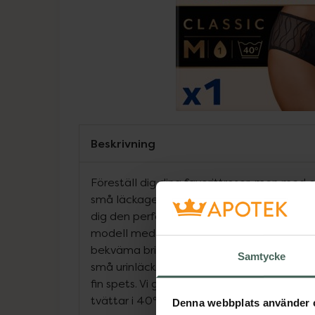
Beskrivning
Föreställ dig dina favorittrosor, men med 
små läckage. TENA Silhouette tvättbara a
dig den perfekta mixen mellan funktion och 
modell med högre midja för bra stöd och e
bekväma briefsen har ett inbyggt trippel
Samtycke
små urinläckage och är tillverkade av högk
fin spets. Vi garanterar skydd mot läckage,
tvättar i 40°C.
Denna webbplats använder 