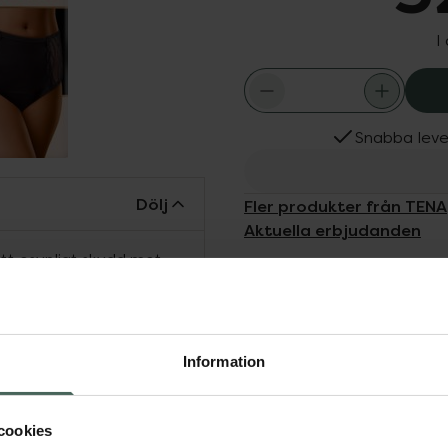
I
Snabba leve
Dölj
Fler produkter från TENA
Aktuella erbjudanden
ett osynligt skydd mot
bsorberande trosor ger
stil i en snygg klassisk
n mjuk silhuett. De
t skydd från TENA mot
Information
valitativa material och
 lukt och fukt vid 50
cookies