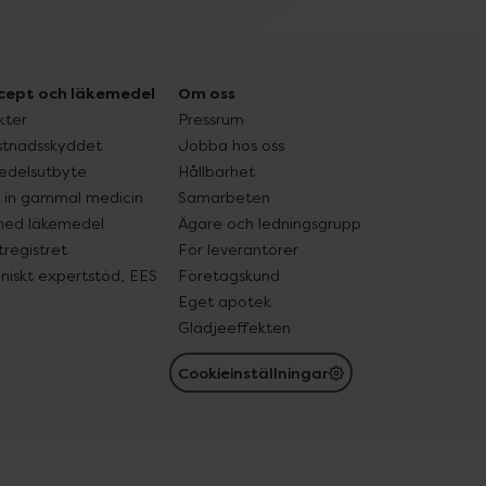
cept och läkemedel
Om oss
kter
Pressrum
tnadsskyddet
Jobba hos oss
edelsutbyte
Hållbarhet
in gammal medicin
Samarbeten
med läkemedel
Ägare och ledningsgrupp
registret
För leverantörer
oniskt expertstöd, EES
Företagskund
Eget apotek
Glädjeeffekten
Cookieinställningar