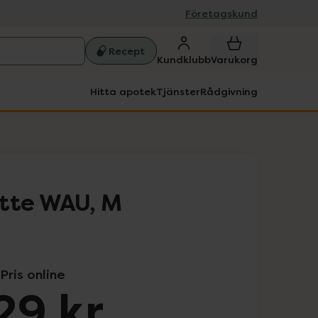
Företagskund
Recept
Kundklubb
Varukorg
Hitta apotek
Tjänster
Rådgivning
ette WAU, M
Pris online
29 kr