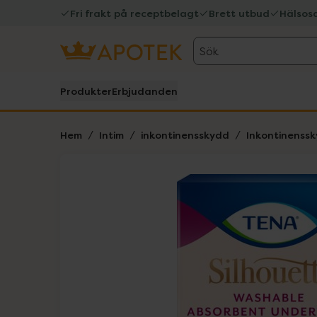
Fri frakt på receptbelagt
Brett utbud
Hälsos
Sök
Produkter
Erbjudanden
Hem
Intim
inkontinensskydd
Inkontinenssk
Hoppa över Lista
Lista: . Innehåller 1 objekt.