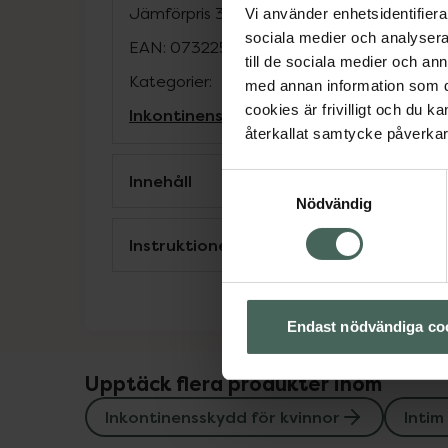
Jämförpris
329 kr
/
st
Vi använder enhetsidentifierar
sociala medier och analysera 
EAN:
07322541368566
till de sociala medier och a
Kategorier:
med annan information som du 
cookies är frivilligt och du k
Inkontinensskydd för kvinnor
Intim
inko
återkallat samtycke påverkar 
Innehåll
Samtyckesval
Nödvändig
Instruktioner
Endast nödvändiga co
Upptäck flera produkter inom
Inkontinensskydd för kvinnor
Intim