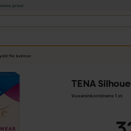
amma priser
ydd för kvinnor
TENA Silhou
Vuxeninkontinens 1 st
3