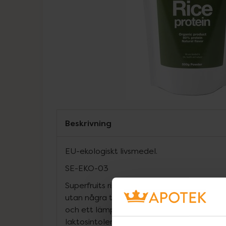
Beskrivning
EU-ekologiskt livsmedel.
SE-EKO-03
Superfruits risprotein är ekologiskt. Pulvre
utan några tillsatser eller smakämnen. Dett
och ett lämpligt substitut till andra protei
laktosintoleranta.