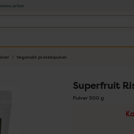
amma priser
ulver
Veganskt proteinpulver
Superfruit R
Pulver 500 g
Ka