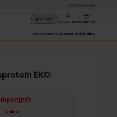
Företagskund
Recept
Kundklubb
Varukorg
Hitta apotek
Tjänster
Rådgivning
isprotein EKO
mpanjpris
Online
: