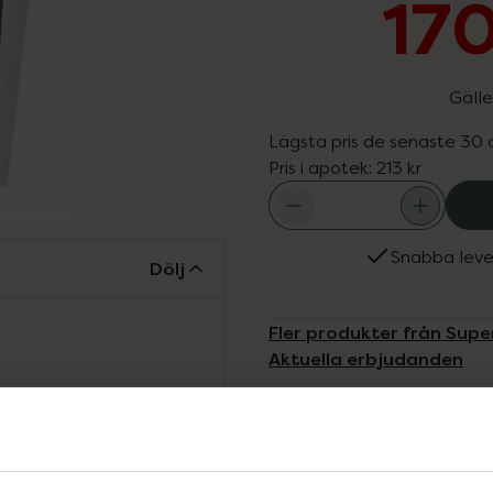
170
Gälle
Lägsta pris de senaste 30
Pris i apotek:
213 kr
Snabba leve
Dölj
Fler produkter från Supe
Aktuella erbjudanden
t är 100% vegetariskt och
a risprotein är lättsmält
ner och för folk som är