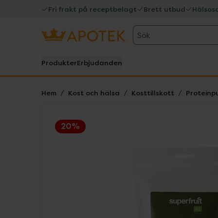
Fri frakt på receptbelagt
Brett utbud
Hälsos
Sök
Produkter
Erbjudanden
Hem
Kost och hälsa
Kosttillskott
Proteinp
20%
Hoppa över Lista
Lista: . Innehåller 1 objekt.