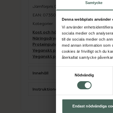
Samtycke
Jämförpris
0,54 kr
/
g
EAN:
07350039930735
Denna webbplats använder 
Kategorier:
Vi använder enhetsidentifierar
Kost och hälsa
Mellanmål och snacks
sociala medier och analysera 
Näringsdryck och nutrition
Proteinpulv
till de sociala medier och a
Proteinpulver
Proteinpulver
Veganska p
med annan information som du 
Veganskt proteinpulver
Veganskt prote
cookies är frivilligt och du k
Veganskt proteinpulver
Veganskt prote
återkallat samtycke påverkar 
Samtyckesval
Innehåll
Nödvändig
Instruktioner
Endast nödvändiga co