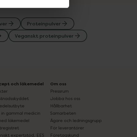
ver
Proteinpulver
Veganskt proteinpulver
cept och läkemedel
Om oss
kter
Pressrum
tnadsskyddet
Jobba hos oss
edelsutbyte
Hållbarhet
in gammal medicin
Samarbeten
med läkemedel
Ägare och ledningsgrupp
registret
För leverantörer
oniskt expertstöd, EES
Företagskund