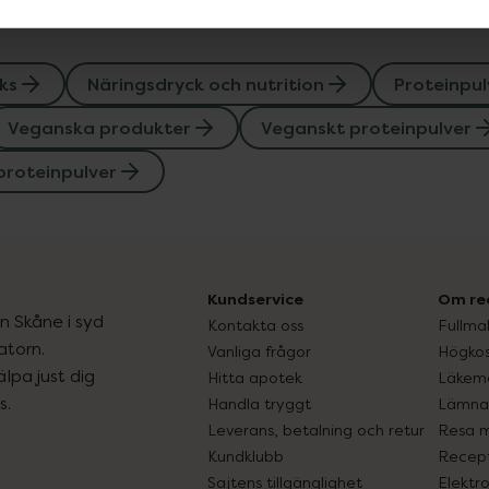
ks
Näringsdryck och nutrition
Proteinpul
Veganska produkter
Veganskt proteinpulver
proteinpulver
Kundservice
Om re
ån Skåne i syd
Kontakta oss
Fullma
atorn.
Vanliga frågor
Högkos
lpa just dig
Hitta apotek
Läkem
s.
Handla tryggt
Lämna 
Leverans, betalning och retur
Resa 
Kundklubb
Recept
Sajtens tillgänglighet
Elektr