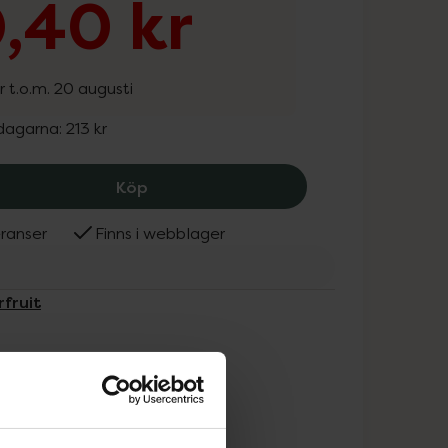
,40 kr
r t.o.m. 20 augusti
 dagarna:
213 kr
Superfruit Risprotein EKO, 170.4 kr.
Köp
ranser
Finns i webblager
rfruit