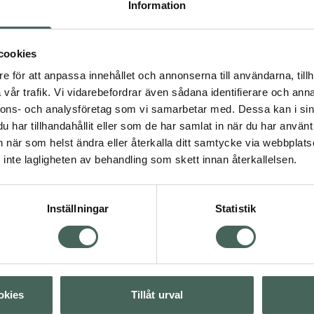
Information
cookies
e för att anpassa innehållet och annonserna till användarna, tillh
vår trafik. Vi vidarebefordrar även sådana identifierare och anna
er
Proteinpulver
nnons- och analysföretag som vi samarbetar med. Dessa kan i sin
rodukter
har tillhandahållit eller som de har samlat in när du har använt 
inpulver
an när som helst ändra eller återkalla ditt samtycke via webbplats
inpulver
inte lagligheten av behandling som skett innan återkallelsen.
Visa
Inställningar
Statistik
Visa
okies
Tillåt urval