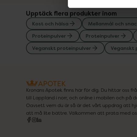
Upptäck flera produkter inom
Kost och hälsa
Mellanmål och snac
Proteinpulver
Proteinpulver
Veganskt proteinpulver
Veganskt 
Kronans Apotek finns här för dig. Du hittar oss fr
till Lappland i norr, och online i mobilen och på d
Oavsett vem du är så är det vårt uppdrag att hjä
att må lite bättre. Välkommen att prata med os