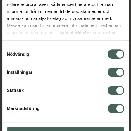
EAN:
09358131000064
vidarebefordrar även sådana identifierare och annan
information från din enhet till de sociala medier och
Kategorier:
annons- och analysföretag som vi samarbetar med.
Duschkräm och -olja
Hudvård
Kroppsvård
Dessa kan i sin tur kombinera informationen med annan
information som du har tillhandahållit eller som de har
samlat in när du har använt deras tjänster. Samtycke till
Omdömen
Visa
cookies är frivilligt och du kan när som helst ändra eller
Samtyckesval
återkalla ditt samtycke via webbplatsens
Nödvändig
cookieinställningar. Ett återkallat samtycke påverkar inte
Innehåll
Visa
lagligheten av behandling som skett innan återkallelsen.
Inställningar
Instruktioner
Visa
Statistik
Marknadsföring
Upptäck flera produkter inom
Duschkräm och -olja
Hudvård