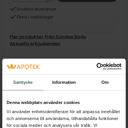
Snabba leveranser
Finns i webblager
Fler produkter från Sundae Body
Aktuella erbjudanden
Beskrivning
Dölj
Redo att höja nivån? Väck dina sinnen med
Samtycke
Information
Om
denna uppfriskande mousse och du kommer
inte att kunna slita dig från duschen.
Pomegranate Fizz är så kraftfull att din hud
Denna webbplats använder cookies
aldrig har känts så uppfriskad. Passar för
känslig och torr hud.
Vi använder enhetsidentifierare för att anpassa innehållet
och annonserna till användarna, tillhandahålla funktioner
Jämförpris
0,71 kr
/
ml
för sociala medier och analysera vår trafik. Vi