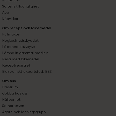
Sajtens tillgänglighet
App
Köpvillkor
Om recept och läkemedel
Fullmakter
Högkostnadsskyddet
Läkemedelsutbyte
Lämna in gammal medicin
Resa med läkemedel
Receptregistret
Elektroniskt expertstöd, EES
Om oss
Pressrum
Jobba hos oss
Hållbarhet
Samarbeten
Ägare och ledningsgrupp