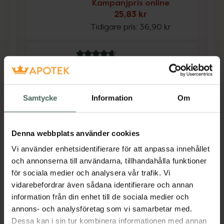
Kampanjpris online
25,83 kr
Tidigare pris:
36,90 kr
4.8 av 5 i omdöme
Sensodyne Repair and
Protect Tandkräm
Mot ilningar i tänderna 75 ml
Samtycke
Information
Om
Medicinteknisk produkt
Kampanjpris online
Denna webbplats använder cookies
35 kr
Vi använder enhetsidentifierare för att anpassa innehållet
Tidigare pris:
50 kr
och annonserna till användarna, tillhandahålla funktioner
Köp båda för
:
60,83 kr
för sociala medier och analysera vår trafik. Vi
vidarebefordrar även sådana identifierare och annan
Köp båda
information från din enhet till de sociala medier och
annons- och analysföretag som vi samarbetar med.
Dessa kan i sin tur kombinera informationen med annan