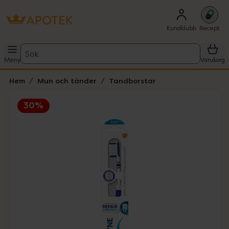
Kundklubb
Recept
Sök
Meny
Varukorg
Hem
Mun och tänder
Tandborstar
30%
Hoppa över Lista
Lista: . Innehåller 1 objekt.