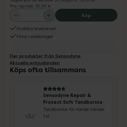
Pris i apotek:
36,90 kr
Sensodyne Repai
Köp
Snabba leveranser
Finns i webblager
Fler produkter från Sensodyne
Aktuella erbjudanden
Köps ofta tillsammans
4.9 av 5 i omdöme
Sensodyne Repair &
Protect Soft Tandborste
Tandborste för ilande tänder
1 st