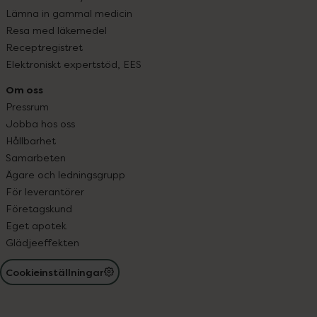
Lämna in gammal medicin
Resa med läkemedel
Receptregistret
Elektroniskt expertstöd, EES
Om oss
Pressrum
Jobba hos oss
Hållbarhet
Samarbeten
Ägare och ledningsgrupp
För leverantörer
Företagskund
Eget apotek
Glädjeeffekten
Cookieinställningar