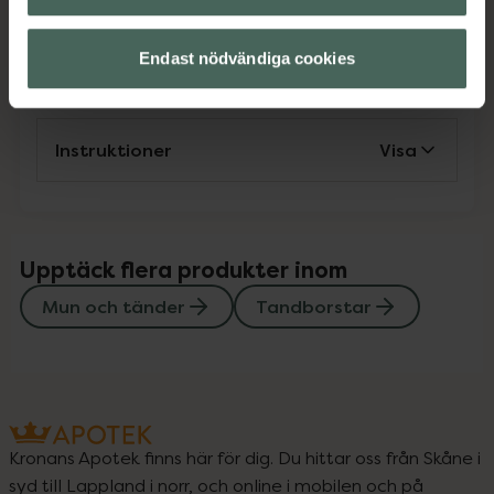
Mun och tänder
Tandborstar
Endast nödvändiga cookies
Omdömen
Visa
Instruktioner
Visa
Upptäck flera produkter inom
Mun och tänder
Tandborstar
Kronans Apotek finns här för dig. Du hittar oss från Skåne i
syd till Lappland i norr, och online i mobilen och på