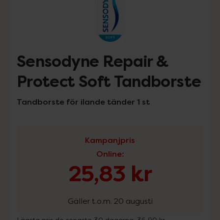
Sensodyne Repair &
Protect Soft Tandborste
Tandborste för ilande tänder 1 st
Kampanjpris
Online
:
25,83 kr
Gäller t.o.m. 20 augusti
Lägsta pris de senaste 30 dagarna:
36,90 kr