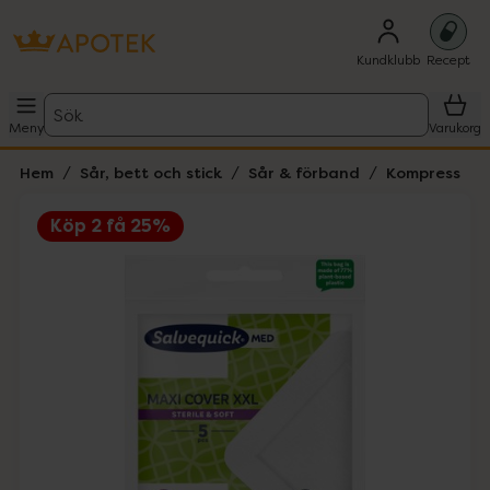
Kundklubb
Recept
Sök
Meny
Varukorg
Hem
Sår, bett och stick
Sår & förband
Kompress
Köp 2 få 25%
Hoppa över Lista
Lista: . Innehåller 1 objekt.