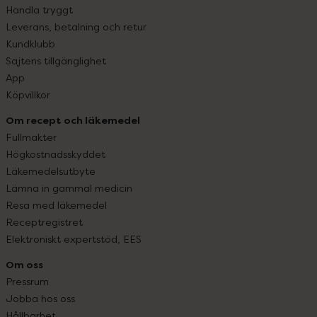
Handla tryggt
Leverans, betalning och retur
Kundklubb
Sajtens tillgänglighet
App
Köpvillkor
Om recept och läkemedel
Fullmakter
Högkostnadsskyddet
Läkemedelsutbyte
Lämna in gammal medicin
Resa med läkemedel
Receptregistret
Elektroniskt expertstöd, EES
Om oss
Pressrum
Jobba hos oss
Hållbarhet