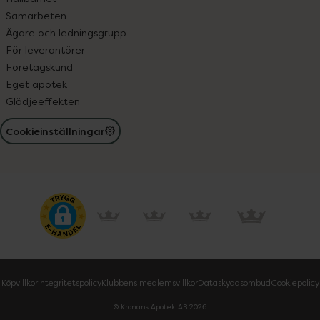
Samarbeten
Ägare och ledningsgrupp
För leverantörer
Företagskund
Eget apotek
Glädjeeffekten
Cookieinställningar
Köpvillkor
Integritetspolicy
Klubbens medlemsvillkor
Dataskyddsombud
Cookiepolicy
© Kronans Apotek AB
2026