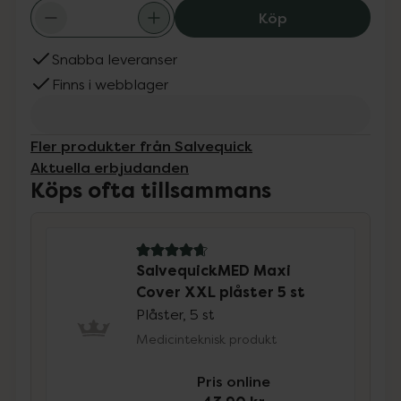
SalvequickMED M
Köp
Snabba leveranser
Finns i webblager
Fler produkter från Salvequick
Aktuella erbjudanden
Köps ofta tillsammans
4.7 av 5 i omdöme
SalvequickMED Maxi
Cover XXL plåster 5 st
Plåster, 5 st
Medicinteknisk produkt
Pris online