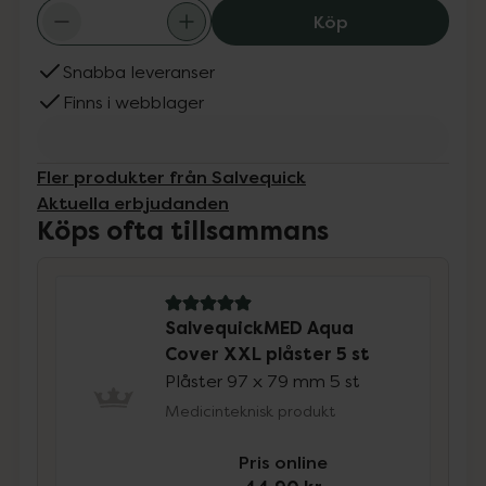
SalvequickMED A
Köp
Snabba leveranser
Finns i webblager
Fler produkter från Salvequick
Aktuella erbjudanden
Köps ofta tillsammans
5 av 5 i omdöme
SalvequickMED Aqua
Cover XXL plåster 5 st
Plåster 97 x 79 mm 5 st
Medicinteknisk produkt
Pris online