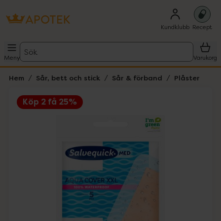
Kundklubb
Recept
Sök
Meny
Varukorg
Hem
Sår, bett och stick
Sår & förband
Plåster
Köp 2 få 25%
Hoppa över Lista
Lista: . Innehåller 1 objekt.