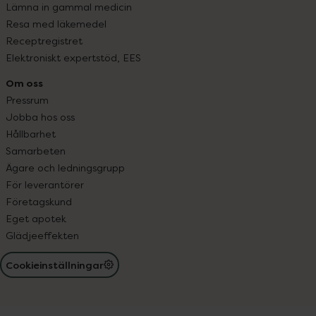
Lämna in gammal medicin
Resa med läkemedel
Receptregistret
Elektroniskt expertstöd, EES
Om oss
Pressrum
Jobba hos oss
Hållbarhet
Samarbeten
Ägare och ledningsgrupp
För leverantörer
Företagskund
Eget apotek
Glädjeeffekten
Cookieinställningar