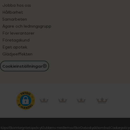
Jobba hos oss
Hållbarhet
Samarbeten
Ägare och ledningsgrupp
För leverantörer
Företagskund
Eget apotek
Glädjeeffekten
Cookieinställningar
Köpvillkor
Integritetspolicy
Klubbens medlemsvillkor
Dataskyddsombud
Cookiepolicy