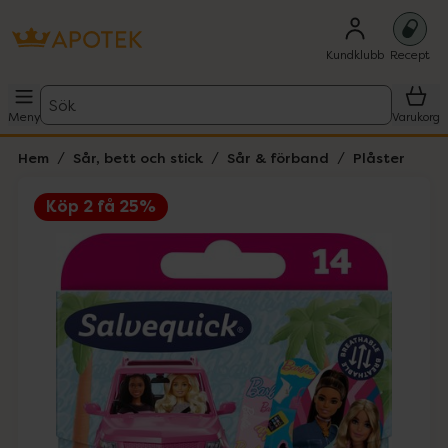
Kundklubb
Recept
Sök
Meny
Varukorg
Hem
Sår, bett och stick
Sår & förband
Plåster
Köp 2 få 25%
Hoppa över Lista
Lista: . Innehåller 6 objekt.