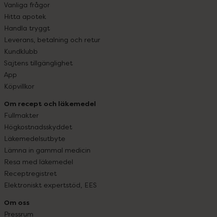
Vanliga frågor
Hitta apotek
Handla tryggt
Leverans, betalning och retur
Kundklubb
Sajtens tillgänglighet
App
Köpvillkor
Om recept och läkemedel
Fullmakter
Högkostnadsskyddet
Läkemedelsutbyte
Lämna in gammal medicin
Resa med läkemedel
Receptregistret
Elektroniskt expertstöd, EES
Om oss
Pressrum