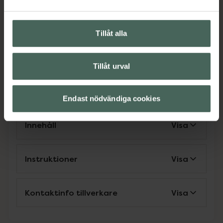
samla dem alla!
Jämförpris
2,92 kr
/
st
Tillåt alla
EAN:
07340213302120
Kategorier:
Tillåt urval
Barn och föräldrar
Plåster
Sår & förband
Sår, bett och stick
Endast nödvändiga cookies
Innehåll
Visa
Instruktioner
Visa
Kontaktinfo tillverkare
Visa