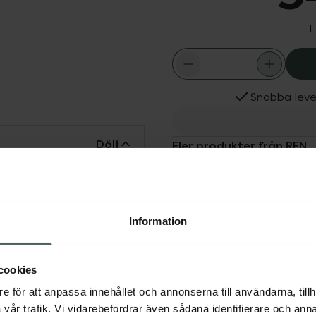
I
Snabba leve
Dölj
Fler produkter från REN
Aktuella erbjudanden
oppsolja berikad med
erfuktar på djupet och
 lugnar sinnena och ger ny
Information
cookies
e för att anpassa innehållet och annonserna till användarna, tillh
vår trafik. Vi vidarebefordrar även sådana identifierare och anna