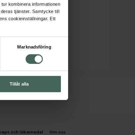
 tur kombinera informationen
deras tjänster. Samtycke till
ens cookieinställningar. Ett
Marknadsföring
Tillåt alla
cept och läkemedel
Om oss