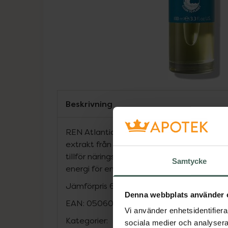
Beskrivning
REN Atlantic Kelp Body Oil är en lyxig kr
extrakt från atlantisk kelp-extrakt som åt
tillför näringsrika mineraler. Eteriska oljor
Samtycke
energi för en stressad kropp och hud.
Jämförpris
6,15 kr
/
ml
Denna webbplats använder 
EAN:
05060389246623
Vi använder enhetsidentifierar
Kategorier:
sociala medier och analysera 