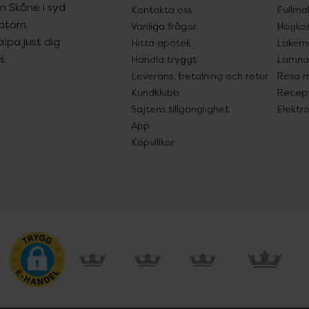
ån Skåne i syd
Kontakta oss
Fullma
atorn.
Vanliga frågor
Högkos
lpa just dig
Hitta apotek
Läkem
s.
Handla tryggt
Lämna 
Leverans, betalning och retur
Resa 
Kundklubb
Recept
Sajtens tillgänglighet
Elektr
App
Köpvillkor