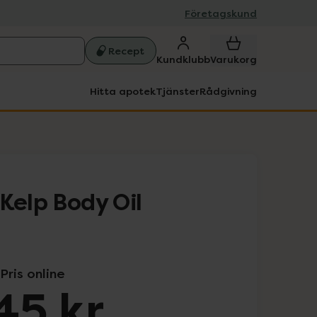
Företagskund
Recept
Kundklubb
Varukorg
Hitta apotek
Tjänster
Rådgivning
Kelp Body Oil
Pris online
45 kr