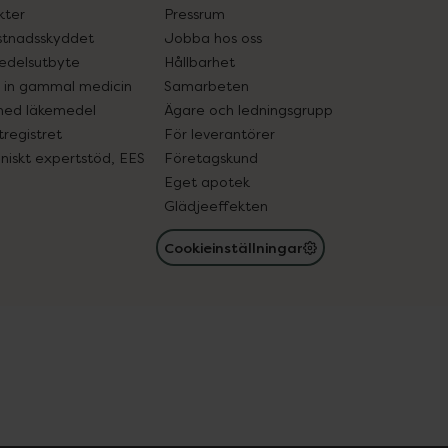
kter
Pressrum
tnadsskyddet
Jobba hos oss
edelsutbyte
Hållbarhet
in gammal medicin
Samarbeten
med läkemedel
Ägare och ledningsgrupp
registret
För leverantörer
oniskt expertstöd, EES
Företagskund
Eget apotek
Glädjeeffekten
Cookieinställningar