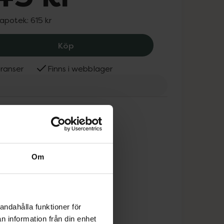
 apotek:
615 kr
REN Atlantic Kelp Body Oil, 345 kr.
Köp
ranser
Finns i webblager
Om
andahålla funktioner för
n information från din enhet