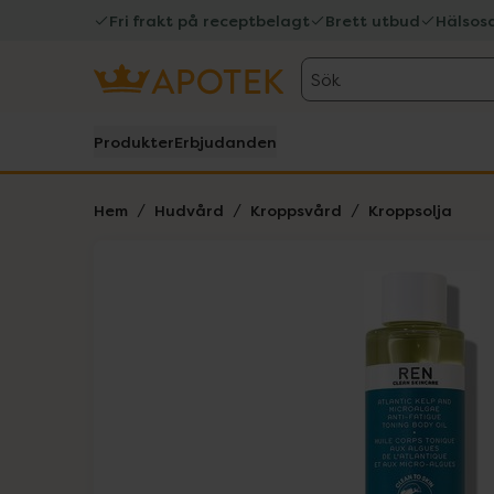
Fri frakt på receptbelagt
Brett utbud
Hälsos
Sök
Produkter
Erbjudanden
Hem
Hudvård
Kroppsvård
Kroppsolja
Hoppa över Lista
Lista: . Innehåller 1 objekt.