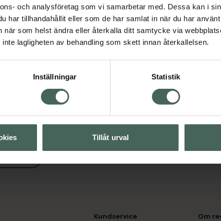
nnons- och analysföretag som vi samarbetar med. Dessa kan i sin
har tillhandahållit eller som de har samlat in när du har använt 
an när som helst ändra eller återkalla ditt samtycke via webbplats
Visa
inte lagligheten av behandling som skett innan återkallelsen.
Visa
Inställningar
Statistik
okies
Tillåt urval
svård
Kundservice
Om re