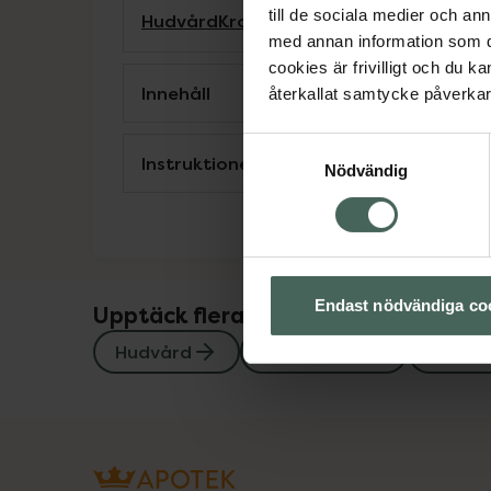
till de sociala medier och a
Hudvård
Kroppsolja
Kroppsvård
med annan information som du 
cookies är frivilligt och du k
Innehåll
återkallat samtycke påverkar 
Samtyckesval
Instruktioner
Nödvändig
Endast nödvändiga co
Upptäck flera produkter inom
Hudvård
Kroppsolja
Kropp