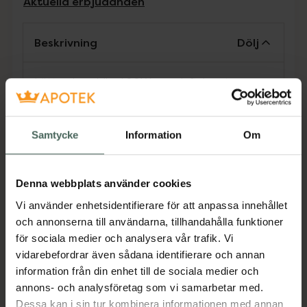
Aktuella erbjudanden
Beskrivning
Dölj
Lätt och smidig 400W varmluftsborste
anpassad för att forma och styla kort hår.
Varmluftsborsten har 2
värme-/hastighetsinställningar och 2 olika
Samtycke
Information
Om
tillbehör som medföljer, 19mm rundborste
som skapar mindre lockar och 25mm
borsthuvud som tillför volym vid hårrötterna
Denna webbplats använder cookies
men kan även skapa lösare lockar och
Vi använder enhetsidentifierare för att anpassa innehållet
vågor.För båda borstar: Ta en hårslinga och
och annonserna till användarna, tillhandahålla funktioner
vira hårtopparna runt borsten. Vrid på
för sociala medier och analysera vår trafik. Vi
apparaten så att håret viras upp runt
vidarebefordrar även sådana identifierare och annan
borstspolen och styla håret som du vill ha det.
information från din enhet till de sociala medier och
Jämförpris
329 kr
/
st
annons- och analysföretag som vi samarbetar med.
Dessa kan i sin tur kombinera informationen med annan