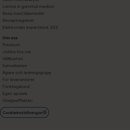
Lämna in gammal medicin
Resa med läkemedel
Receptregistret
Elektroniskt expertstöd, EES
Om oss
Pressrum
Jobba hos oss
Hållbarhet
Samarbeten
Ägare och ledningsgrupp
För leverantörer
Företagskund
Eget apotek
Glädjeeffekten
Cookieinställningar