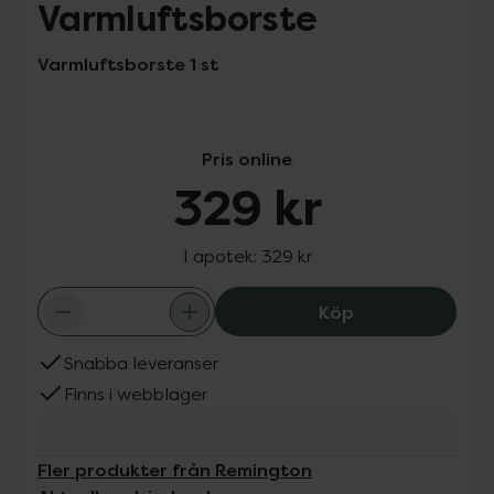
Varmluftsborste
Varmluftsborste 1 st
Pris online
329 kr
I apotek:
329 kr
Remington Blow
Köp
Snabba leveranser
Finns i webblager
Fler produkter från Remington