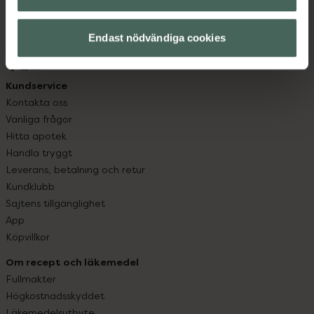
datorn. Oavsett vem du är så är det vårt uppdrag att
hjälpa just dig att må lite bättre. Välkommen att prata
Endast nödvändiga cookies
med oss.
Kundservice
Kontakta oss
Vanliga frågor
Hitta apotek
Handla tryggt
Leverans, betalning och retur
Kundklubb
Sajtens tillgänglighet
App
Köpvillkor
Om recept och läkemedel
Fullmakter
Högkostnadsskyddet
Läkemedelsutbyte