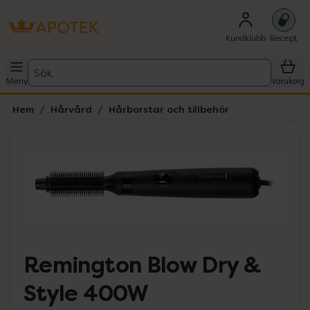
Kundklubb
Recept
Sök
Meny
Varukorg
Hem
Hårvård
Hårborstar och tillbehör
Hoppa över Lista
Lista: . Innehåller 4 objekt.
Remington Blow Dry &
Style 400W