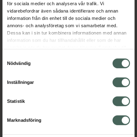
för sociala medier och analysera vår trafik. Vi
Innehåll
Visa
vidarebefordrar även sådana identifierare och annan
information från din enhet till de sociala medier och
annons- och analysföretag som vi samarbetar med.
Instruktioner
Visa
Dessa kan i sin tur kombinera informationen med annan
information som du har tillhandahållit eller som de har
samlat in när du har använt deras tjänster. Samtycke till
Kontaktinfo tillverkare
Visa
cookies är frivilligt och du kan när som helst ändra eller
Samtyckesval
återkalla ditt samtycke via webbplatsens
Nödvändig
cookieinställningar. Ett återkallat samtycke påverkar inte
lagligheten av behandling som skett innan återkallelsen.
Inställningar
Upptäck flera produkter inom
Ansiktskräm
Ansiktsvård för män
Statistik
Ansiktsvård för män
Ansiktsvård för män
Marknadsföring
Ansiktsvård för män
Hudvård