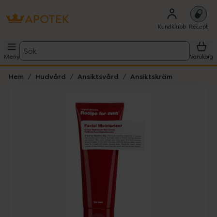
Kundklubb
Recept
Sök
Meny
Varukorg
Hem
Hudvård
Ansiktsvård
Ansiktskräm
Hoppa över Lista
Lista: . Innehåller 1 objekt.