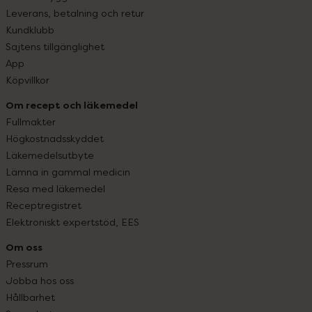
Leverans, betalning och retur
Kundklubb
Sajtens tillgänglighet
App
Köpvillkor
Om recept och läkemedel
Fullmakter
Högkostnadsskyddet
Läkemedelsutbyte
Lämna in gammal medicin
Resa med läkemedel
Receptregistret
Elektroniskt expertstöd, EES
Om oss
Pressrum
Jobba hos oss
Hållbarhet