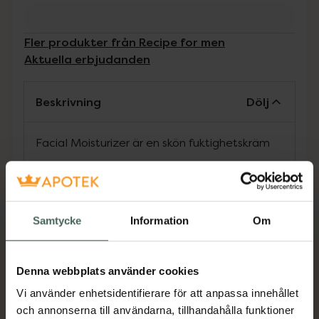
Fler produkter från Recipe for men
Aktuella erbjudanden
Beskrivning
Dölj
Facial Moisturizer är en skön fuktighetskräm
Jämförpris
3853,33 kr
/
l
EAN:
07350012810030
Kategorier:
Samtycke
Information
Om
Ansiktskräm
Ansiktsvård för män
Ansiktsvård för män
Ansiktsvård för män
Denna webbplats använder cookies
Ansiktsvård för män
Hudvård
Hudvård för män
Hudvård för män
Man
Vi använder enhetsidentifierare för att anpassa innehållet
och annonserna till användarna, tillhandahålla funktioner