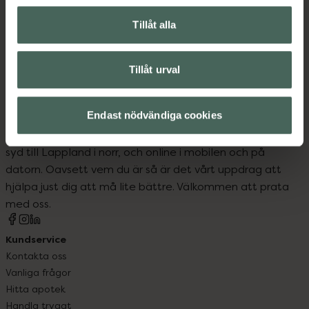
Hudvård för män
Hudvård för män
Tillåt alla
Man
Tillåt urval
Endast nödvändiga cookies
Kronans Apotek finns här för dig. Du hittar oss från Skåne i
syd till Lappland i norr, och online i mobilen och på
datorn. Oavsett vem du är så är det vårt uppdrag att
hjälpa just dig att må lite bättre. Välkommen att prata
med oss.
Kundservice
Kontakta oss
Vanliga frågor
Hitta apotek
Handla tryggt