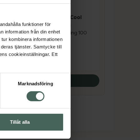
4.6 av 5 i omdöme
Raw Naturals Mr Cool
sal
After Shave Balm
andahålla funktioner för
n information från din enhet
Hudvård efter rakning 100
 tur kombinera informationen
ml
deras tjänster. Samtycke till
Pris online
ens cookieinställningar. Ett
85 kr
Köp båda
Marknadsföring
Tillåt alla