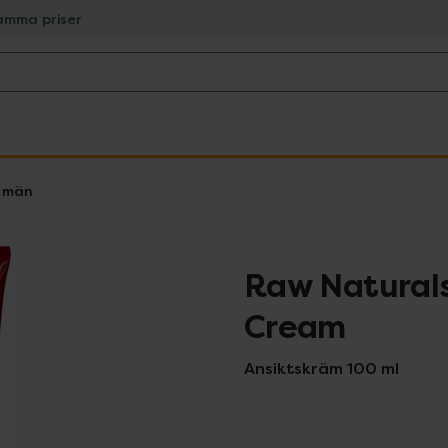
amma priser
r män
Raw Naturals
Cream
Ansiktskräm 100 ml