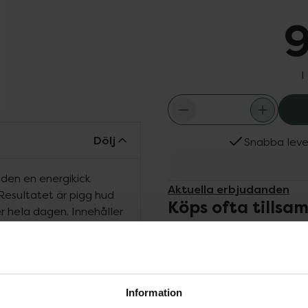
9
I
Dölj
Snabba leve
uden en energikick
Aktuella erbjudanden
Resultatet är pigg hud
Köps ofta tills
r hela dagen. Innehåller
 vete, reparerande och
vårdande jojoba och
lst huden känns torr,
Information