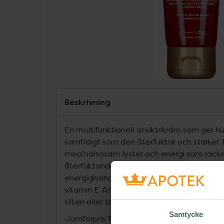
Beskrivning
En multifunktionell ansiktskräm som ger h
samtidigt som den återfuktar och stärker. 
med hälsosam lyster och energi som räcke
återfuktande naturliga oljor från oliv och
energigivande xylitol och svart te, samt 
vitamin E. Använd efter rakning eller närhe
sliten eller trött.
Samtycke
Jämförpris
1590 kr
/
l