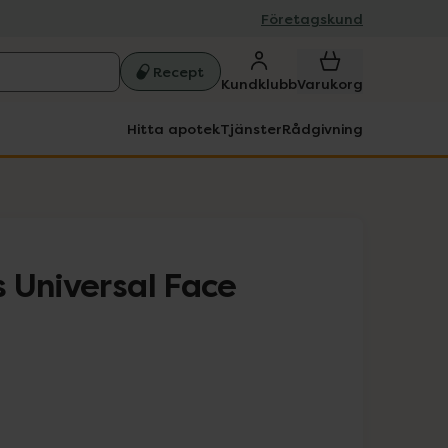
Företagskund
Recept
Kundklubb
Varukorg
Hitta apotek
Tjänster
Rådgivning
 Universal Face