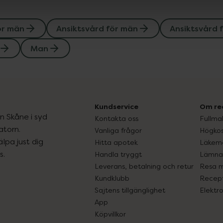
ör män
Ansiktsvård för män
Ansiktsvård 
Man
Kundservice
Om re
ån Skåne i syd
Kontakta oss
Fullma
atorn.
Vanliga frågor
Högkos
lpa just dig
Hitta apotek
Läkem
s.
Handla tryggt
Lämna 
Leverans, betalning och retur
Resa 
Kundklubb
Recept
Sajtens tillgänglighet
Elektr
App
Köpvillkor