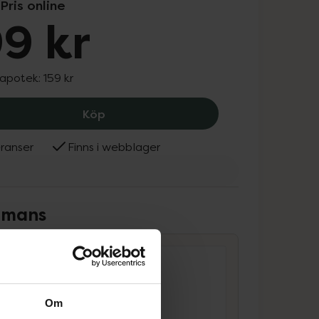
Pris online
9 kr
 apotek:
159 kr
Raw Naturals Universal Face Cream, 9
Köp
ranser
Finns i webblager
ammans
Om