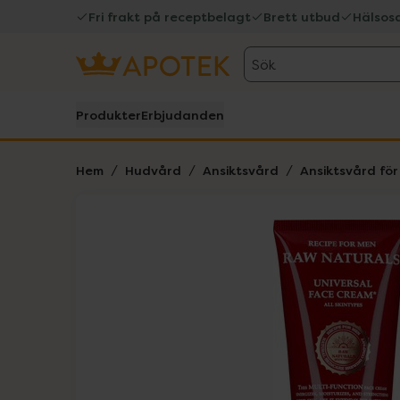
Fri frakt på receptbelagt
Brett utbud
Hälsos
Sök
Produkter
Erbjudanden
Hem
Hudvård
Ansiktsvård
Ansiktsvård fö
Hoppa över Lista
Lista: . Innehåller 1 objekt.