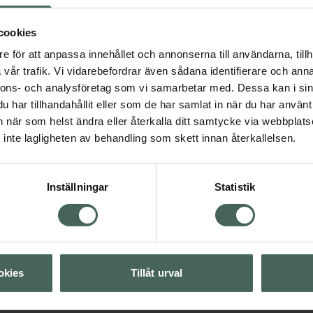
cookies
3.9 av 5 i omdöme
Raw Naturals Univer
e för att anpassa innehållet och annonserna till användarna, tillh
än
Ansiktsvård för män
Face Cream
vår trafik. Vi vidarebefordrar även sådana identifierare och anna
ör män
Ansiktskräm 100 ml
nnons- och analysföretag som vi samarbetar med. Dessa kan i sin
har tillhandahållit eller som de har samlat in när du har använt 
Pris online
an när som helst ändra eller återkalla ditt samtycke via webbplats
99 kr
inte lagligheten av behandling som skett innan återkallelsen.
Visa
Köp båda för
:
184 kr
Visa
Inställningar
Statistik
Visa
okies
Tillåt urval