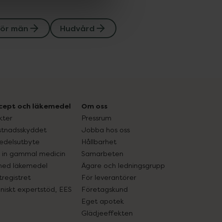
för män
Hudvård
cept och läkemedel
Om oss
kter
Pressrum
tnadsskyddet
Jobba hos oss
edelsutbyte
Hållbarhet
in gammal medicin
Samarbeten
med läkemedel
Ägare och ledningsgrupp
registret
För leverantörer
oniskt expertstöd, EES
Företagskund
Eget apotek
Glädjeeffekten