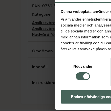
EAN:
07391593003305
Denna webbplats använder 
Kategorier:
Vi använder enhetsidentifierar
Ansiktsvård för män
Ansiktsvård för m
sociala medier och analysera 
Ansiktsvård för män
Hudvård
Hudvård f
till de sociala medier och a
Hudvård för män
Man
med annan information som du 
cookies är frivilligt och du k
återkallat samtycke påverkar 
Omdömen
Samtyckesval
Innehåll
Nödvändig
Instruktioner
Endast nödvändiga co