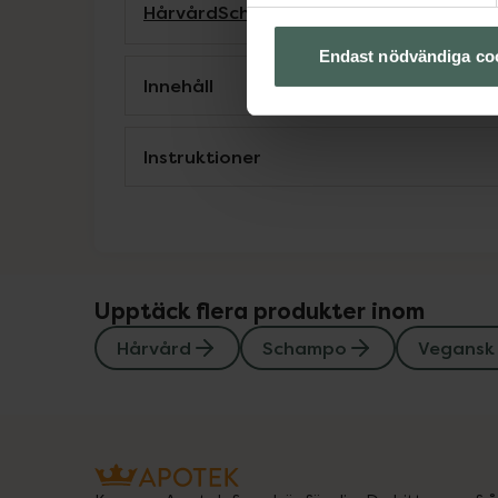
Hårvård
Schampo
Vegansk hårvård
Veg
Endast nödvändiga co
Innehåll
Instruktioner
Upptäck flera produkter inom
Hårvård
Schampo
Vegansk