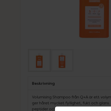
Beskrivning
Volumising Shampoo från Q+A är ett vol
ger håret mycket fyllighet, fukt och glans
peptider och aminosyror för att ge håret 