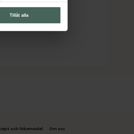
Tillåt alla
cept och läkemedel
Om oss