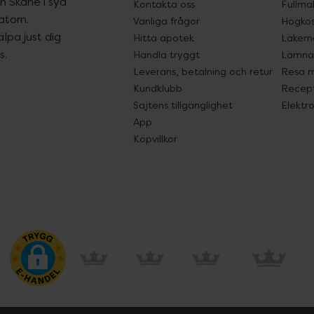
ån Skåne i syd
Kontakta oss
Fullma
atorn.
Vanliga frågor
Högkos
lpa just dig
Hitta apotek
Läkem
s.
Handla tryggt
Lämna 
Leverans, betalning och retur
Resa 
Kundklubb
Recept
Sajtens tillgänglighet
Elektr
App
Köpvillkor