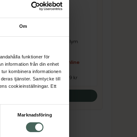
Q+A Volumising
Om
Conditioner
ym
Balsam som ger volym
250 ml
andahålla funktioner för
e
Kampanjpris online
n information från din enhet
119,25 kr
 tur kombinera informationen
Tidigare pris:
159 kr
deras tjänster. Samtycke till
ens cookieinställningar. Ett
Köp båda
Marknadsföring