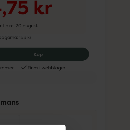
4,75 kr
r t.o.m. 20 augusti
 dagarna:
153 kr
Q+A Volumising Shampoo, 114.75 kr.
Köp
ranser
Finns i webblager
ammans