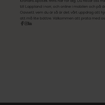
Kronans Apotek finns här för dig. Du hittar oss fr
till Lappland i norr, och online i mobilen och på d
Oavsett vem du är så är det vårt uppdrag att hjä
att må lite bättre. Välkommen att prata med os