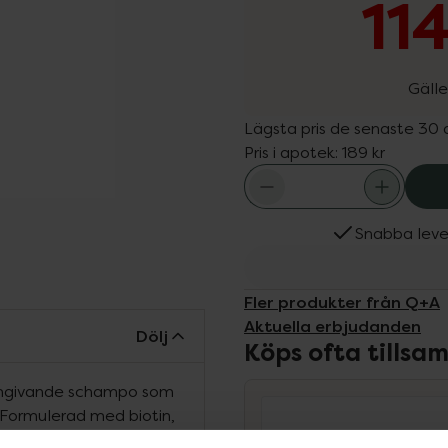
11
Gälle
Lägsta pris de senaste 30
Pris i apotek:
189 kr
Snabba leve
Fler produkter från Q+A
Aktuella erbjudanden
Dölj
Köps ofta tills
ymgivande schampo som
. Formulerad med biotin,
ökad volym, textur, samt