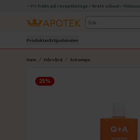
Fri frakt på receptbelagt
Brett utbud
Hälsos
Sök
Produkter
Erbjudanden
Hem
Hårvård
Schampo
25%
Hoppa över Lista
Lista: . Innehåller 2 objekt.