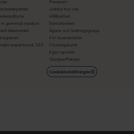
kter
Pressrum
tnadsskyddet
Jobba hos oss
edelsutbyte
Hållbarhet
in gammal medicin
Samarbeten
med läkemedel
Ägare och ledningsgrupp
registret
För leverantörer
oniskt expertstöd, EES
Företagskund
Eget apotek
Glädjeeffekten
Cookieinställningar