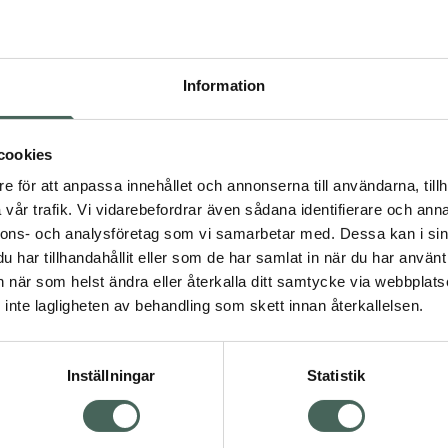
syror har reparerande
raftigt och tillsammans
kare och mjukare textur
Q+A Volumising
Information
Shampoo
Schampo som ger vol
t för produktionen av
cookies
250 ml
e hud och naglar samt hår.
e för att anpassa innehållet och annonserna till användarna, tillh
Kampanjpris onlin
rets struktur och reparera
vår trafik. Vi vidarebefordrar även sådana identifierare och anna
114,75 kr
Acid: Tillförseln av
nnons- och analysföretag som vi samarbetar med. Dessa kan i sin
 keratinstrukturen och
Tidigare pris:
153 kr
har tillhandahållit eller som de har samlat in när du har använt 
åndskraft mot skador.
an när som helst ändra eller återkalla ditt samtycke via webbplats
Köp båda för
:
gigt hår. 95,7% naturliga
inte lagligheten av behandling som skett innan återkallelsen.
234 kr
och silikon.
Inställningar
Statistik