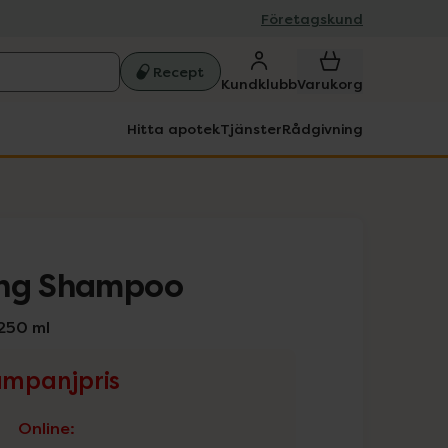
Företagskund
Recept
Kundklubb
Varukorg
Hitta apotek
Tjänster
Rådgivning
ing Shampoo
250 ml
mpanjpris
Online
: