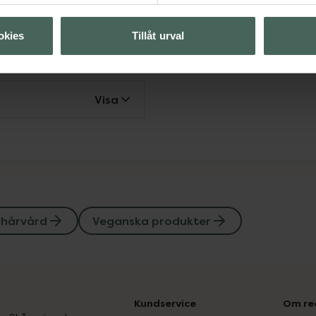
anska produkter
okies
Tillåt urval
Visa
Visa
 hårvård
Veganska produkter
Kundservice
Om re