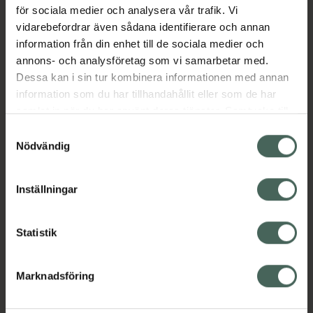
Behandlingen upprepas efter två veckor.
för sociala medier och analysera vår trafik. Vi
Jämförpris
10,23 kr
/
st
vidarebefordrar även sådana identifierare och annan
information från din enhet till de sociala medier och
EAN:
06432100056771
annons- och analysföretag som vi samarbetar med.
Kategorier:
Dessa kan i sin tur kombinera informationen med annan
information som du har tillhandahållit eller som de har
Mage
samlat in när du har använt deras tjänster. Samtycke till
cookies är frivilligt och du kan när som helst ändra eller
Samtyckesval
återkalla ditt samtycke via webbplatsens
Instruktioner
Visa
Nödvändig
cookieinställningar. Ett återkallat samtycke påverkar inte
lagligheten av behandling som skett innan återkallelsen.
Inställningar
Bipacksedel från FASS
Visa
Statistik
Produktmärkningar och konsumentguider
Visa
Marknadsföring