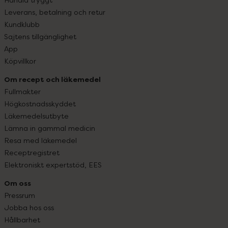
Leverans, betalning och retur
Kundklubb
Sajtens tillgänglighet
App
Köpvillkor
Om recept och läkemedel
Fullmakter
Högkostnadsskyddet
Läkemedelsutbyte
Lämna in gammal medicin
Resa med läkemedel
Receptregistret
Elektroniskt expertstöd, EES
Om oss
Pressrum
Jobba hos oss
Hållbarhet