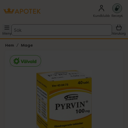
Kundklubb
Recept
Sök
Meny
Varukorg
Hem
Mage
Hoppa över Lista
Lista: . Innehåller 1 objekt.