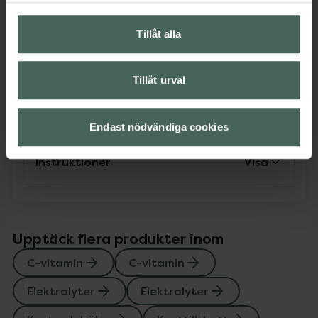
C-vitamin
C-vitamin
Elektrolyter
Elektrolyter
Kost och hälsa
Kosttillskott
Tillåt alla
Kosttillskott
MSM
MSM
Magnesium
Magnesium
Tillåt urval
Innehåll
Visa
Endast nödvändiga cookies
Instruktioner
Visa
Upptäck flera produkter inom
C-vitamin
C-vitamin
Elektrolyter
Elektrolyter