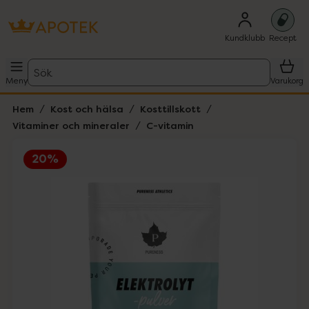
Kundklubb
Recept
Sök
Meny
Varukorg
Hem
Kost och hälsa
Kosttillskott
Vitaminer och mineraler
C-vitamin
20%
Hoppa över Lista
Lista: . Innehåller 1 objekt.