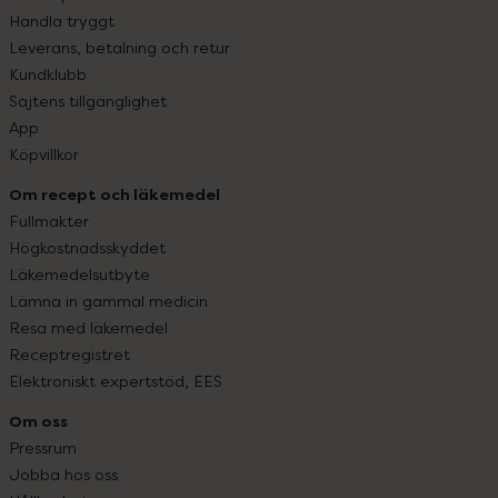
Handla tryggt
Leverans, betalning och retur
Kundklubb
Sajtens tillgänglighet
App
Köpvillkor
Om recept och läkemedel
Fullmakter
Högkostnadsskyddet
Läkemedelsutbyte
Lämna in gammal medicin
Resa med läkemedel
Receptregistret
Elektroniskt expertstöd, EES
Om oss
Pressrum
Jobba hos oss