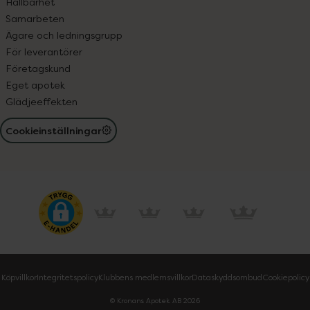
Hållbarhet
Samarbeten
Ägare och ledningsgrupp
För leverantörer
Företagskund
Eget apotek
Glädjeeffekten
Cookieinställningar
Köpvillkor
Integritetspolicy
Klubbens medlemsvillkor
Dataskyddsombud
Cookiepolicy
© Kronans Apotek AB
2026