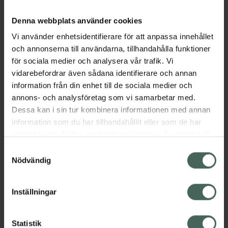
Beskrivning
Dölj
Denna webbplats använder cookies
Vi använder enhetsidentifierare för att anpassa innehållet
Kosttillskott. Rekommenderad
och annonserna till användarna, tillhandahålla funktioner
daglig dos bör inte överskridas.
för sociala medier och analysera vår trafik. Vi
Kosttillskott bör inte ersätta en
vidarebefordrar även sådana identifierare och annan
varierad kost och en hälsosam
information från din enhet till de sociala medier och
livsstil. Förvaras utom räckhåll för
annons- och analysföretag som vi samarbetar med.
små barn.
Dessa kan i sin tur kombinera informationen med annan
information som du har tillhandahållit eller som de har
Pureness elektrolytpulver är ett sockerfritt
samlat in när du har använt deras tjänster. Samtycke till
och välsmakande elektrolytpulver med
cookies är frivilligt och du kan när som helst ändra eller
innehåll av bland annat magnesium som
Samtyckesval
återkalla ditt samtycke via webbplatsens
Nödvändig
bidrar till upprätthållandet av
cookieinställningar. Ett återkallat samtycke påverkar inte
elektrolytbalansen i kroppen. Utöver
lagligheten av behandling som skett innan återkallelsen.
elektrolyter innehåller produkten också
Inställningar
Guérande-havssalt, vitamin C och organiskt
svavel (OptiMSM®). Produkten lämpar sig för
vätsketillförsel t.ex. vid sport & träning,
Statistik