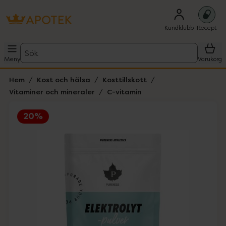
Kundklubb
Recept
Sök
Meny
Varukorg
Hem
Kost och hälsa
Kosttillskott
Vitaminer och mineraler
C-vitamin
20%
Hoppa över Lista
Lista: . Innehåller 1 objekt.