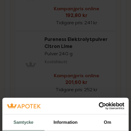
Kampanjpris online
192,80 kr
Tidigare pris:
241 kr
Pureness Elektrolytpulver
Citron Lime
Pulver 240 g
Kosttillskott
Kampanjpris online
201,60 kr
Tidigare pris:
252 kr
Köp båda för
:
394,40 kr
Köp båda
Samtycke
Information
Om