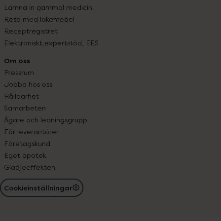
Lämna in gammal medicin
Resa med läkemedel
Receptregistret
Elektroniskt expertstöd, EES
Om oss
Pressrum
Jobba hos oss
Hållbarhet
Samarbeten
Ägare och ledningsgrupp
För leverantörer
Företagskund
Eget apotek
Glädjeeffekten
Cookieinställningar