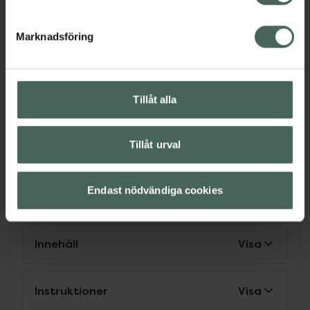
bastubad, varma sommardagar eller vid
andra påfrestningar som påverkar kroppens
Marknadsföring
salt- och vätskebalans. Varje dos (5 g)
innehåller endast 0,1 g kolhydrater. Tillverkad
och utvecklad i Finland
EAN:
07350116312225
Tillåt alla
Kategorier:
Tillåt urval
C-vitamin
C-vitamin
Elektrolyter
Elektrolyter
Kost och hälsa
Kosttillskott
Kosttillskott
MSM
MSM
Magnesium
Endast nödvändiga cookies
Magnesium
Innehåll
Visa
Instruktioner
Visa