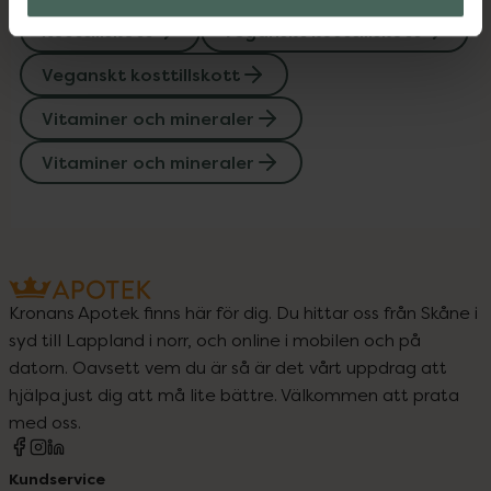
Kosttillskott
Veganskt kosttillskott
Veganskt kosttillskott
Vitaminer och mineraler
Vitaminer och mineraler
Kronans Apotek finns här för dig. Du hittar oss från Skåne i
syd till Lappland i norr, och online i mobilen och på
datorn. Oavsett vem du är så är det vårt uppdrag att
hjälpa just dig att må lite bättre. Välkommen att prata
med oss.
Kundservice