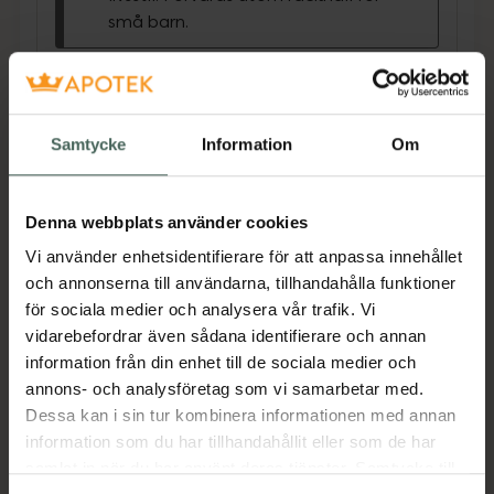
små barn.
SE/NO Pureness Ekologiska/Økologisk C-
Vitamin innehåller Vitamin C extraherat från
amlabär i praktisk kapselform. Vitamin C bidrar
till immunsystemets normala funktion och att
Samtycke
Information
Om
behålla/opprettholde den under och efter
intesiv/intens fysisk träning. Dessutom bidrar
den till normal kollagen-bildning/dannelse,
Denna webbplats använder cookies
vilket har betydelse för normal funktion hos
Vi använder enhetsidentifierare för att anpassa innehållet
hud, benstomme/knokler,
och annonserna till användarna, tillhandahålla funktioner
blodkärl/blodkarenes och brosk/brusk. Vitamin
för sociala medier och analysera vår trafik. Vi
C bidrar också till nervsystemets normala
vidarebefordrar även sådana identifierare och annan
funktion samt normal energiomsättning.
information från din enhet till de sociala medier och
Vegansk produkt.
annons- och analysföretag som vi samarbetar med.
EAN:
07350116312317
Dessa kan i sin tur kombinera informationen med annan
information som du har tillhandahållit eller som de har
Kategorier:
samlat in när du har använt deras tjänster. Samtycke till
C-vitamin
C-vitamin
Kost och hälsa