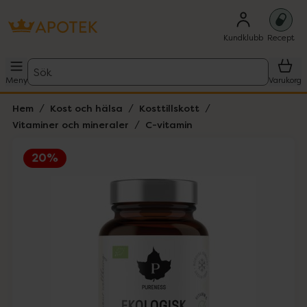
Kundklubb
Recept
Sök
Meny
Varukorg
Hem
Kost och hälsa
Kosttillskott
Vitaminer och mineraler
C-vitamin
20%
Hoppa över Lista
Lista: . Innehåller 1 objekt.