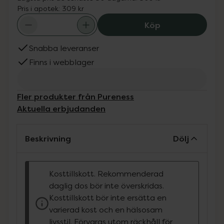
Pris i apotek:
309 kr
Pureness Ekolog
Köp
Snabba leveranser
Finns i webblager
Fler produkter från Pureness
Aktuella erbjudanden
Beskrivning
Dölj
Kosttillskott. Rekommenderad
daglig dos bör inte överskridas.
Kosttillskott bör inte ersätta en
varierad kost och en hälsosam
livsstil. Förvaras utom räckhåll för