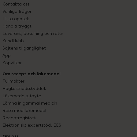
Kontakta oss
Vanliga frågor
Hitta apotek
Handla tryggt
Leverans, betalning och retur
Kundklubb
Sajtens tillgänglighet
App
Köpvillkor
Om recept och läkemedel
Fullmakter
Högkostnadsskyddet
Läkemedelsutbyte
Lämna in gammal medicin
Resa med läkemedel
Receptregistret
Elektroniskt expertstöd, EES
Om oss