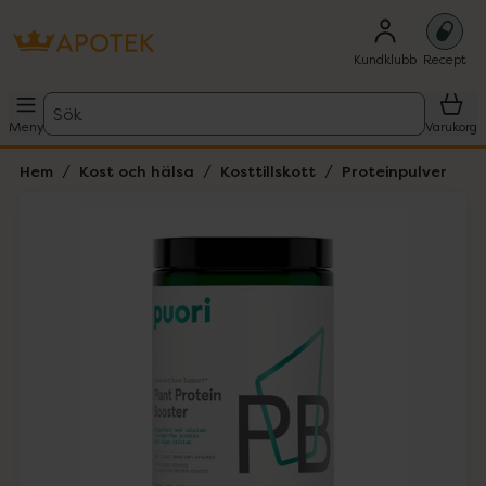
Kundklubb
Recept
Sök
Meny
Varukorg
Hem
Kost och hälsa
Kosttillskott
Proteinpulver
Hoppa över Lista
Lista: . Innehåller 1 objekt.