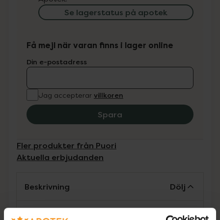
Se lagerstatus på apotek
Få mejl när varan finns i lager online
Din e-postadress
villkoren
Jag accepterar
Spara
Fler produkter från Puori
Aktuella erbjudanden
Beskrivning
Dölj