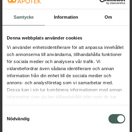
Kosttillskott. Rekommenderad
daglig dos bör inte överskridas.
Kosttillskott bör inte ersätta en
Samtycke
Information
Om
varierad kost och en hälsosam
livsstil. Förvaras utom räckhåll för
små barn.
Denna webbplats använder cookies
Naturlig, unik blandning Det här växtproteinet
Vi använder enhetsidentifierare för att anpassa innehållet
innehåller högkvalitativt protein tillsammans
och annonserna till användarna, tillhandahålla funktioner
med naturligt kalcium. Kalciumet är framställt
för sociala medier och analysera vår trafik. Vi
av alger som varsamt har skördats för att
vidarebefordrar även sådana identifierare och annan
skydda den marina miljön. Unikt och lättlöst
information från din enhet till de sociala medier och
proteintillskott med neutral smak som kan
annons- och analysföretag som vi samarbetar med.
tillsättas i smoothies, juice eller användas i
Dessa kan i sin tur kombinera informationen med annan
bakning och matlagning.
information som du har tillhandahållit eller som de har
Jämförpris
1069,41 kr
/
kg
samlat in när du har använt deras tjänster. Samtycke till
cookies är frivilligt och du kan när som helst ändra eller
Samtyckesval
EAN:
05710789004636
återkalla ditt samtycke via webbplatsens
Nödvändig
Kategorier:
cookieinställningar. Ett återkallat samtycke påverkar inte