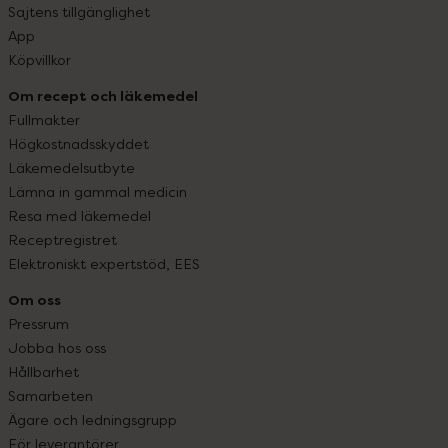
Sajtens tillgänglighet
App
Köpvillkor
Om recept och läkemedel
Fullmakter
Högkostnadsskyddet
Läkemedelsutbyte
Lämna in gammal medicin
Resa med läkemedel
Receptregistret
Elektroniskt expertstöd, EES
Om oss
Pressrum
Jobba hos oss
Hållbarhet
Samarbeten
Ägare och ledningsgrupp
För leverantörer