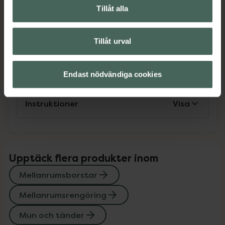
Tillåt alla
EAN:
07319861025330
Kategorier:
Tillåt urval
Mellanrumsborstar
Mellanrumsrengöring
Mun och tänder
Tandstickor och tandpetare
Endast nödvändiga cookies
Instruktioner
Visa
Upptäck flera produkter inom
Mellanrumsborstar
Mellanrumsrengöring
Mun och tänder