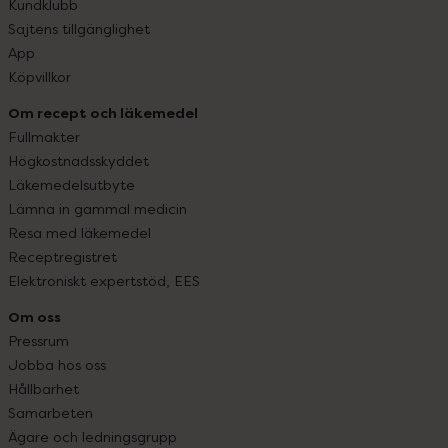
Kundklubb
Sajtens tillgänglighet
App
Köpvillkor
Om recept och läkemedel
Fullmakter
Högkostnadsskyddet
Läkemedelsutbyte
Lämna in gammal medicin
Resa med läkemedel
Receptregistret
Elektroniskt expertstöd, EES
Om oss
Pressrum
Jobba hos oss
Hållbarhet
Samarbeten
Ägare och ledningsgrupp