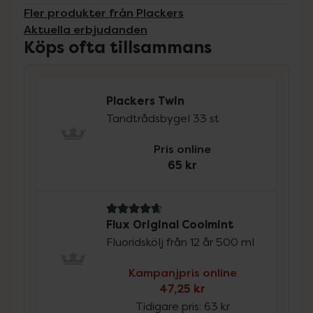
Fler produkter från Plackers
Aktuella erbjudanden
Köps ofta tillsammans
Plackers Twin
Tandtrådsbygel 33 st
Pris online
65 kr
4.8 av 5 i omdöme
Flux Original Coolmint
Fluoridskölj från 12 år 500 ml
Kampanjpris online
47,25 kr
Tidigare pris:
63 kr