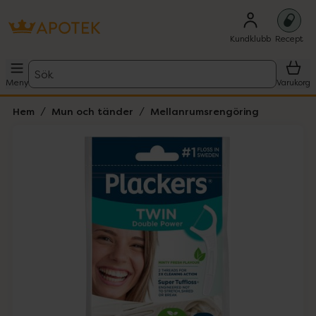
Kundklubb
Recept
Sök
Meny
Varukorg
Hem
Mun och tänder
Mellanrumsrengöring
Hoppa över Lista
Lista: . Innehåller 1 objekt.