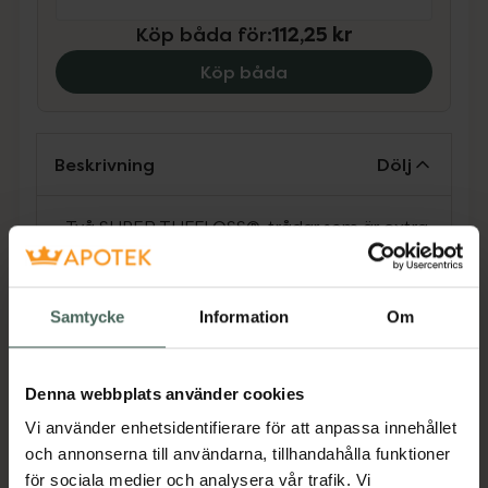
Köp båda för
:
112,25 kr
Köp båda
Beskrivning
Dölj
•
Två SUPER TUFFLOSS®-trådar som är extra
starka, för effektiv rengöring
•
Handtag i 100% återvunnen plast
Samtycke
Information
Om
•
Fräsh mintsmak
•
Inbyggd tandsticka för att enkelt ta bort
matrester
Denna webbplats använder cookies
Vi använder enhetsidentifierare för att anpassa innehållet
och annonserna till användarna, tillhandahålla funktioner
Plackers® Twin tandtrådsbygel med två
för sociala medier och analysera vår trafik. Vi