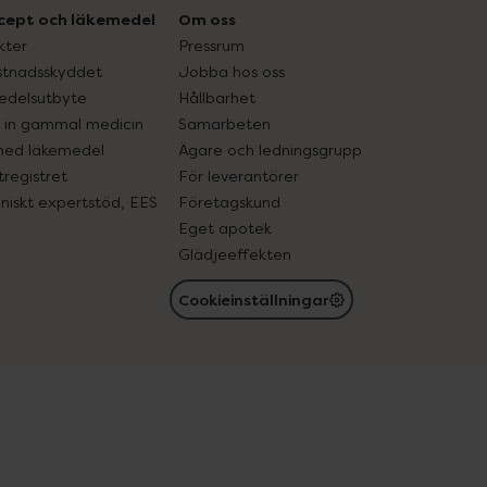
cept och läkemedel
Om oss
kter
Pressrum
tnadsskyddet
Jobba hos oss
edelsutbyte
Hållbarhet
in gammal medicin
Samarbeten
med läkemedel
Ägare och ledningsgrupp
registret
För leverantörer
oniskt expertstöd, EES
Företagskund
Eget apotek
Glädjeeffekten
Cookieinställningar