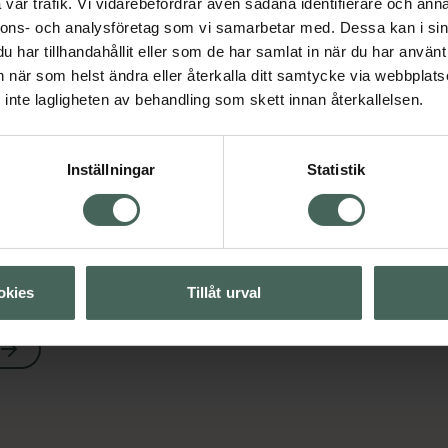
vår trafik. Vi vidarebefordrar även sådana identifierare och anna
nnons- och analysföretag som vi samarbetar med. Dessa kan i sin
har tillhandahållit eller som de har samlat in när du har använt 
an när som helst ändra eller återkalla ditt samtycke via webbplats
inte lagligheten av behandling som skett innan återkallelsen.
Inställningar
Statistik
Visa
okies
Tillåt urval