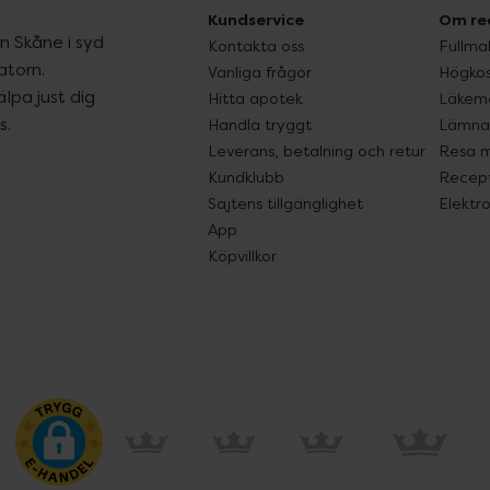
Kundservice
Om re
ån Skåne i syd
Kontakta oss
Fullma
atorn.
Vanliga frågor
Högkos
lpa just dig
Hitta apotek
Läkem
s.
Handla tryggt
Lämna 
Leverans, betalning och retur
Resa 
Kundklubb
Recept
Sajtens tillgänglighet
Elektr
App
Köpvillkor