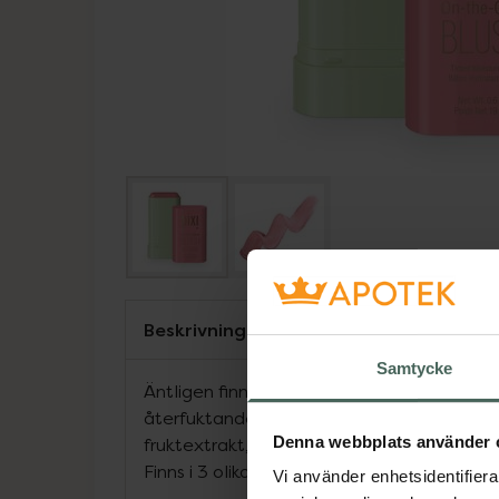
Beskrivning
Samtycke
Äntligen finns vår bästsäljare On-the-Glow
återfuktande stick för kinder och läppar b
Denna webbplats använder 
fruktextrakt, aloe vera och ginseng som ge
Finns i 3 olika färger. Veganska.
Vi använder enhetsidentifierar