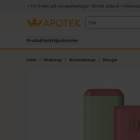
Fri frakt på receptbelagt
Brett utbud
Hälsos
Sök
Produkter
Erbjudanden
Hem
Makeup
Basmakeup
Rouge
Hoppa över Lista
Lista: . Innehåller 2 objekt.