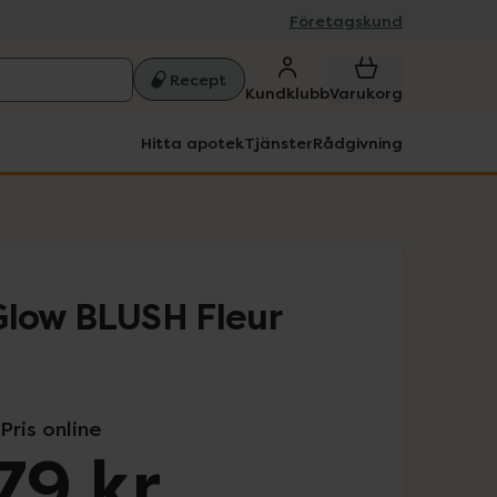
Företagskund
Recept
Kundklubb
Varukorg
Hitta apotek
Tjänster
Rådgivning
Glow BLUSH Fleur
Pris online
79 kr