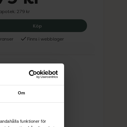
 apotek:
279 kr
Pixi On-the-Glow BLUSH Fleur, 279 kr
Köp
ranser
Finns i webblager
Om
andahålla funktioner för