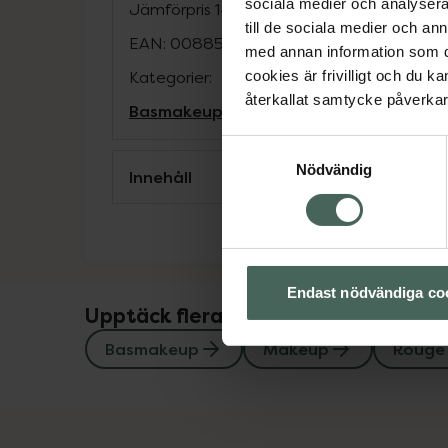
sociala medier och analysera 
Jämförpris
14,68 kr
/
g
till de sociala medier och a
EAN:
00885190342938
med annan information som du 
Kategorier:
cookies är frivilligt och du k
återkallat samtycke påverkar 
Basmakeup
Makeup
Rouge
Samtyckesval
Nödvändig
Innehåll
Endast nödvändiga co
Upptäck flera produkter inom
Basmakeup
Makeup
Rouge