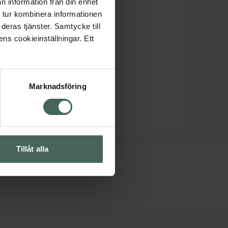
n information från din enhet
 tur kombinera informationen
deras tjänster. Samtycke till
ens cookieinställningar. Ett
Marknadsföring
Tillåt alla