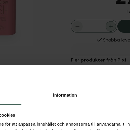
I
Snabba leve
Fler produkter från Pixi
Aktuella erbjudanden
Dölj
Information
 Stick nu med färg! Ett
erikat med bl a
cookies
r ett naturligt glow.
e för att anpassa innehållet och annonserna till användarna, tillh