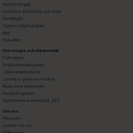
Handla tryggt
Leverans, betalning och retur
Kundklubb
Sajtens tillgänglighet
App
Köpvillkor
Om recept och läkemedel
Fullmakter
Högkostnadsskyddet
Läkemedelsutbyte
Lämna in gammal medicin
Resa med läkemedel
Receptregistret
Elektroniskt expertstöd, EES
Om oss
Pressrum
Jobba hos oss
Hållbarhet