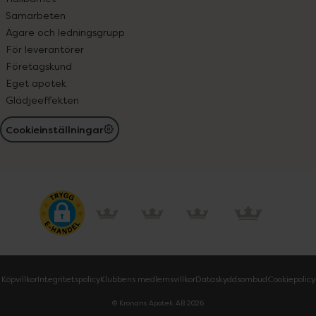
Samarbeten
Ägare och ledningsgrupp
För leverantörer
Företagskund
Eget apotek
Glädjeeffekten
Cookieinställningar
Köpvillkor
Integritetspolicy
Klubbens medlemsvillkor
Dataskyddsombud
Cookiepolicy
© Kronans Apotek AB
2026