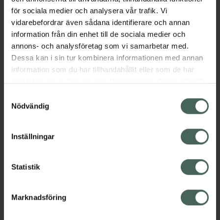
Ansiktsmist
Ansiktsrengöring
för sociala medier och analysera vår trafik. Vi
Ansiktsvatten och toner
Ansiktsvård
vidarebefordrar även sådana identifierare och annan
Hudvård
Kroppsvård
Reseförpackningar
information från din enhet till de sociala medier och
Reseförpackningar
annons- och analysföretag som vi samarbetar med.
Dessa kan i sin tur kombinera informationen med annan
information som du har tillhandahållit eller som de har
Innehåll
Visa
samlat in när du har använt deras tjänster. Samtycke till
cookies är frivilligt och du kan när som helst ändra eller
Samtyckesval
återkalla ditt samtycke via webbplatsens
Nödvändig
Instruktioner
Visa
cookieinställningar. Ett återkallat samtycke påverkar inte
lagligheten av behandling som skett innan återkallelsen.
Inställningar
Upptäck flera produkter inom
Statistik
Ansiktsmist
Ansiktsrengöring
Marknadsföring
Ansiktsvatten och toner
Ansiktsvård
Hudvård