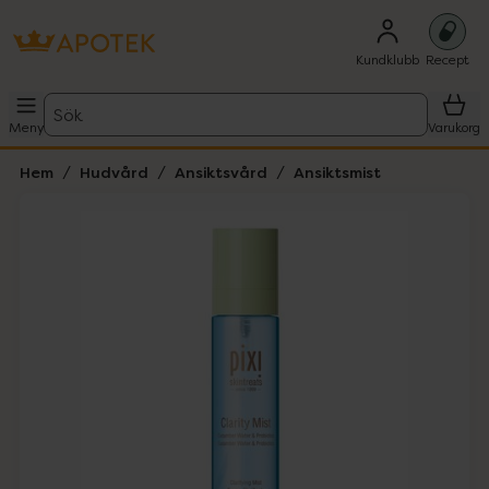
Kundklubb
Recept
Sök
Meny
Varukorg
Hem
Hudvård
Ansiktsvård
Ansiktsmist
Hoppa över Lista
Lista: . Innehåller 2 objekt.