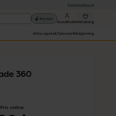
Företagskund
Recept
Kundklubb
Varukorg
Hitta apotek
Tjänster
Rådgivning
lade 360
Pris online