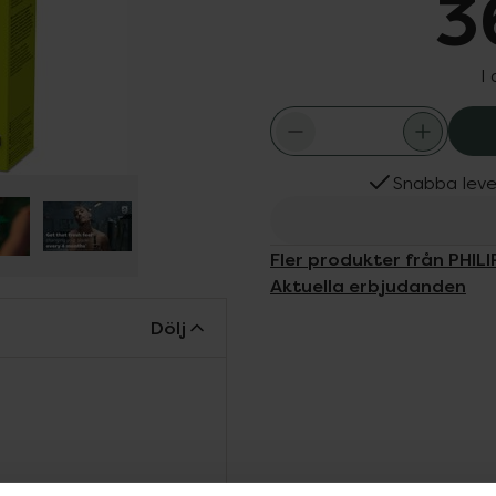
3
I
Snabba leve
Fler produkter från PHILI
Aktuella erbjudanden
Dölj