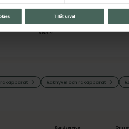
hårborttagning
okies
Tillåt urval
Visa
 rakapparat
Rakhyvel och rakapparat
R
Kundservice
Om re