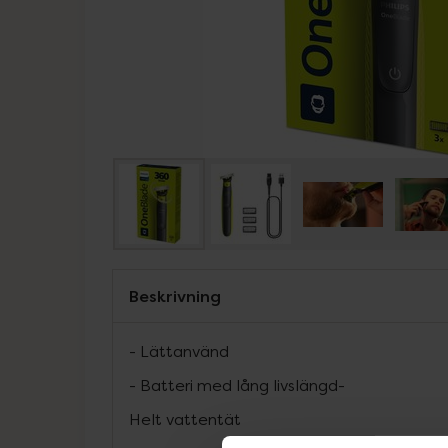
Beskrivning
- Lättanvänd
- Batteri med lång livslängd-
Helt vattentät