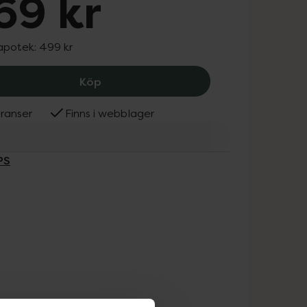
69 kr
 apotek:
499 kr
Philips OneBlade 360, 369 kr.
Köp
ranser
Finns i webblager
PS