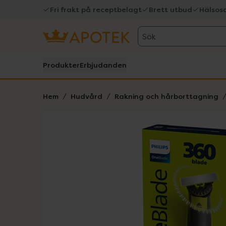
Fri frakt på receptbelagt
Brett utbud
Hälsos
Sök
Produkter
Erbjudanden
Hem
Hudvård
Rakning och hårborttagning
Hoppa över Lista
Lista: . Innehåller 5 objekt.