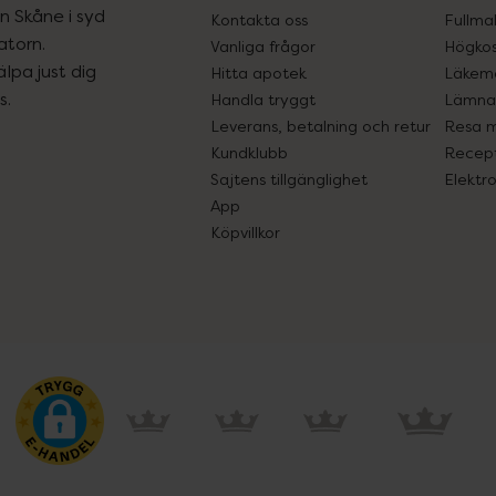
ån Skåne i syd
Kontakta oss
Fullma
atorn.
Vanliga frågor
Högkos
lpa just dig
Hitta apotek
Läkem
s.
Handla tryggt
Lämna 
Leverans, betalning och retur
Resa 
Kundklubb
Recept
Sajtens tillgänglighet
Elektr
App
Köpvillkor