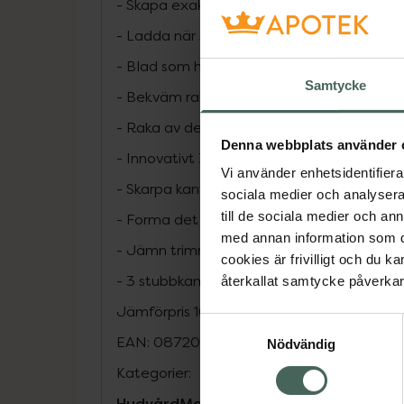
- Skapa exakta kanter och skarpa linjer
- Ladda när som helst, var som helst
- Blad som håller länge
Samtycke
- Bekväm rakning
- Raka av det
Denna webbplats använder 
- Innovativt 360-rakblad
Vi använder enhetsidentifierar
- Skarpa kanter
sociala medier och analysera 
till de sociala medier och a
- Forma det
med annan information som du 
- Jämn trimning
cookies är frivilligt och du k
- 3 stubbkammar med klickfäste (1, 3, 5 
återkallat samtycke påverkar 
Jämförpris
166,33 kr
/
st
Samtyckesval
EAN:
08720689029070
Nödvändig
Kategorier:
Hudvård
Man
Rakhyvel och rakapparat