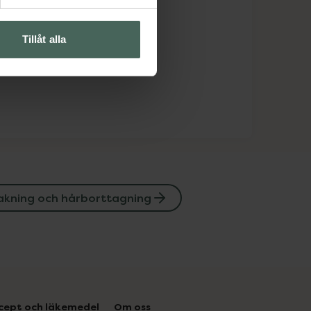
Tillåt alla
akning och hårborttagning
cept och läkemedel
Om oss