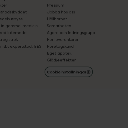
kter
Pressrum
tnadsskyddet
Jobba hos oss
edelsutbyte
Hållbarhet
in gammal medicin
Samarbeten
med läkemedel
Ägare och ledningsgrupp
registret
För leverantörer
oniskt expertstöd, EES
Företagskund
Eget apotek
Glädjeeffekten
Cookieinställningar