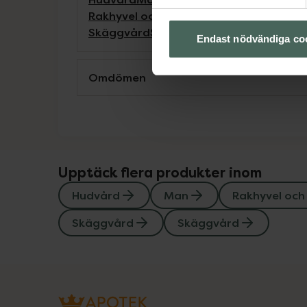
Rakhyvel och rakapparat
Rakning och 
Skäggvård
Skäggvård
Endast nödvändiga co
Omdömen
Upptäck flera produkter inom
Hudvård
Man
Rakhyvel och
Skäggvård
Skäggvård