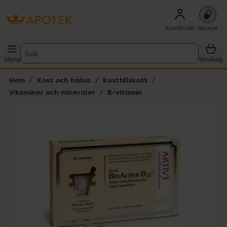
Kundklubb
Recept
Sök
Meny
Varukorg
Hem
Kost och hälsa
Kosttillskott
Vitaminer och mineraler
B-vitamin
Hoppa över Lista
Lista: . Innehåller 1 objekt.