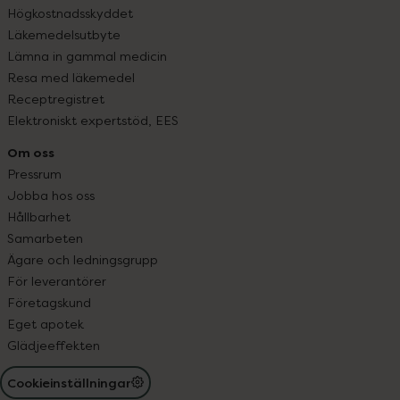
Högkostnadsskyddet
Läkemedelsutbyte
Lämna in gammal medicin
Resa med läkemedel
Receptregistret
Elektroniskt expertstöd, EES
Om oss
Pressrum
Jobba hos oss
Hållbarhet
Samarbeten
Ägare och ledningsgrupp
För leverantörer
Företagskund
Eget apotek
Glädjeeffekten
Cookieinställningar