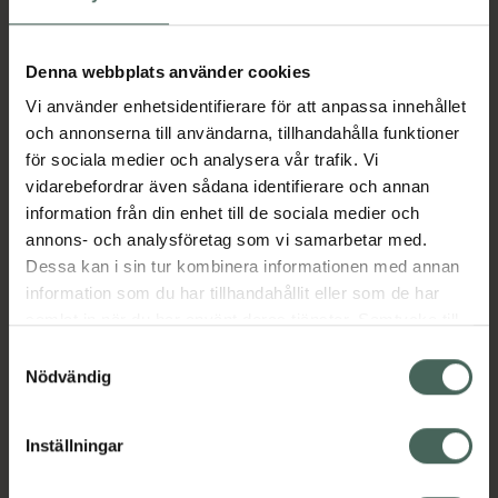
sug/tuggtabletter smaksatta med
pepparmynta. Varje tablett innehåller 600
mikrogram metylkobalamin som är vitamin
Denna webbplats använder cookies
B12 i dess aktiva form. När man suger på
Vi använder enhetsidentifierare för att anpassa innehållet
tabletterna sker absorptionen övervägande
och annonserna till användarna, tillhandahålla funktioner
via slemhinnan i munnen.
för sociala medier och analysera vår trafik. Vi
Jämförpris
3,08 kr
/
st
vidarebefordrar även sådana identifierare och annan
EAN:
05709976351202
information från din enhet till de sociala medier och
annons- och analysföretag som vi samarbetar med.
Kategorier:
Dessa kan i sin tur kombinera informationen med annan
B-vitamin
B-vitamin
Kost och hälsa
information som du har tillhandahållit eller som de har
Kosttillskott
Kosttillskott
samlat in när du har använt deras tjänster. Samtycke till
Vitaminer och mineraler
cookies är frivilligt och du kan när som helst ändra eller
Samtyckesval
Vitaminer och mineraler
återkalla ditt samtycke via webbplatsens
Nödvändig
cookieinställningar. Ett återkallat samtycke påverkar inte
lagligheten av behandling som skett innan återkallelsen.
Innehåll
Visa
Inställningar