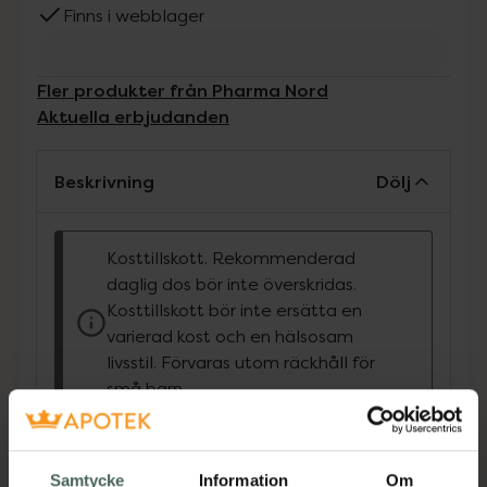
Finns i webblager
Fler produkter från Pharma Nord
Aktuella erbjudanden
Beskrivning
Dölj
Kosttillskott. Rekommenderad
daglig dos bör inte överskridas.
Kosttillskott bör inte ersätta en
varierad kost och en hälsosam
livsstil. Förvaras utom räckhåll för
små barn.
Produkten innehåller sötningsmedel
BioActive B12 är runda, ljusröda
Samtycke
Information
Om