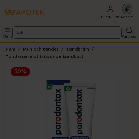
Kundklubb
Recept
Sök
Meny
Varukorg
Hem
Mun och tänder
Tandkräm
Tandkräm mot blödande tandkött
30%
Hoppa över Lista
Lista: . Innehåller 1 objekt.