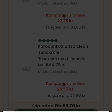
Medicinteknisk produkt
Kampanjpris online
27,23 kr
Tidigare pris:
38,90 kr
4.7 av 5 i omdöme
Parodontax Ultra Clean
Tandkräm
Tandkräm mot blödande
tandkött 75 ml
Medicinteknisk produkt
Kampanjpris online
26,53 kr
Tidigare pris:
37,90 kr
Köp båda för
:
53,76 kr