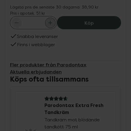
Lägsta pris de senaste 30 dagarna:
38,90 kr
Pris i apotek:
51 kr
Parodontax Ext
Köp
Snabba leveranser
Finns i webblager
Fler produkter från Parodontax
Aktuella erbjudanden
Köps ofta tillsammans
4.8 av 5 i omdöme
Parodontax Extra Fresh
Tandkräm
Tandkräm mot blödande
tandkött 75 ml