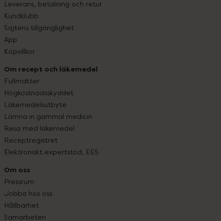
Leverans, betalning och retur
Kundklubb
Sajtens tillgänglighet
App
Köpvillkor
Om recept och läkemedel
Fullmakter
Högkostnadsskyddet
Läkemedelsutbyte
Lämna in gammal medicin
Resa med läkemedel
Receptregistret
Elektroniskt expertstöd, EES
Om oss
Pressrum
Jobba hos oss
Hållbarhet
Samarbeten