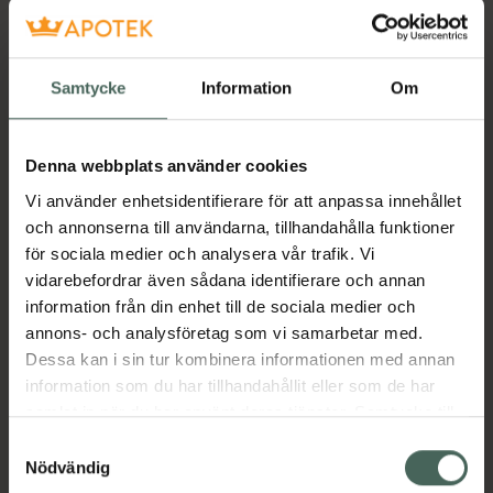
Köp båda
Samtycke
Information
Om
Beskrivning
Dölj
Denna webbplats använder cookies
Tillverkaren garanterar genom
Vi använder enhetsidentifierare för att anpassa innehållet
CE-märkning att produkten är
och annonserna till användarna, tillhandahålla funktioner
säker att använda och uppfyller
för sociala medier och analysera vår trafik. Vi
gällande krav.
vidarebefordrar även sådana identifierare och annan
Parodontax Extra Fresh är en daglig
information från din enhet till de sociala medier och
fluortandkräm som hjälper att stoppa och
annons- och analysföretag som vi samarbetar med.
förhindra blödande tandkött vid kontinuerlig
Dessa kan i sin tur kombinera informationen med annan
användning två gånger dagligen. Ett friskt
information som du har tillhandahållit eller som de har
tandkött blöder inte. Om du spottar blod när
samlat in när du har använt deras tjänster. Samtycke till
du borstar tänderna eller använder tandtråd
cookies är frivilligt och du kan när som helst ändra eller
Samtyckesval
kan det vara ett tecken på tandköttssjukdom.
återkalla ditt samtycke via webbplatsens
Nödvändig
Om den lämnas obehandlad kan detta
cookieinställningar. Ett återkallat samtycke påverkar inte