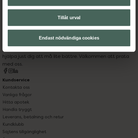
Tillåt urval
Kronans Apotek finns här för dig. Du hittar oss från Skåne i
Endast nödvändiga cookies
syd till Lappland i norr, och online i mobilen och på
datorn. Oavsett vem du är så är det vårt uppdrag att
hjälpa just dig att må lite bättre. Välkommen att prata
med oss.
Kundservice
Kontakta oss
Vanliga frågor
Hitta apotek
Handla tryggt
Leverans, betalning och retur
Kundklubb
Sajtens tillgänglighet