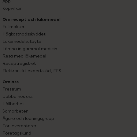
App
Köpvillkor
Om recept och läkemedel
Fullmakter
Högkostnadsskyddet
Läkemedelsutbyte
Lämna in gammal medicin
Resa med läkemedel
Receptregistret
Elektroniskt expertstöd, EES
Om oss
Pressrum
Jobba hos oss
Hållbarhet
Samarbeten
Ägare och ledningsgrupp
För leverantörer
Företagskund