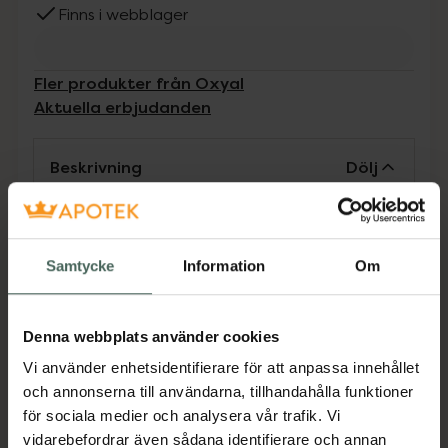
Finns i webblager
Fler produkter från Oxyal
Aktuella erbjudanden
Beskrivning
Dölj
• Vid torra ögon orsakad av externa faktorer
så som exponering av torr luft,
Samtycke
Information
Om
bildskärmsarbete, damm och dylikt.
• Lindring av symtom på irritation hos
kontaktlinsbärare.
Denna webbplats använder cookies
Vi använder enhetsidentifierare för att anpassa innehållet
Smörjande Ögondroppar med hyaluronsyra
och annonserna till användarna, tillhandahålla funktioner
för sociala medier och analysera vår trafik. Vi
Jämförpris
14900 kr
/
l
vidarebefordrar även sådana identifierare och annan