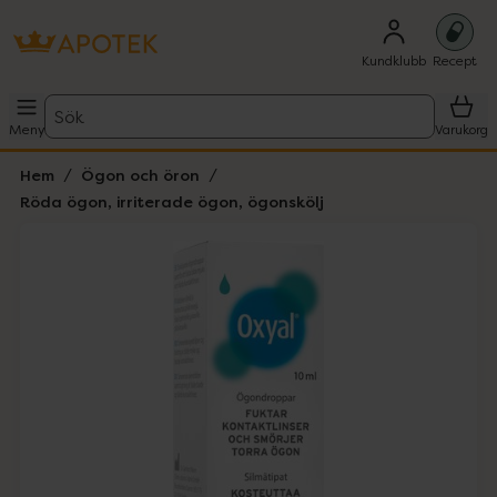
Kundklubb
Recept
Sök
Meny
Varukorg
Hem
Ögon och öron
Röda ögon, irriterade ögon, ögonskölj
Hoppa över Lista
Lista: . Innehåller 1 objekt.