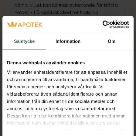
tårna, vilket kan kännas avlastande för trötta
fötter. • Långsiktigt Stöd för Naturlig
Fotposition: Med kontinuerlig användning kan
tåspridaren hjälpa till att främja en
balanserad fotposition. • Instruktioner för
Användning Steg 1: Förberedelser Tvätta och
Samtycke
Information
Om
torka fötterna – Håll fötterna rena och torra
för bästa komfort. Kontrollera tåspridarna –
Denna webbplats använder cookies
Se till att de inte är skadade eller slitna. Steg
2: Applicering Placera tåspridaren – Sätt
Vi använder enhetsidentifierare för att anpassa innehållet
tåspridaren mellan tårna. Se till att de sitter
och annonserna till användarna, tillhandahålla funktioner
bekvämt utan att orsaka obehag. Justera
för sociala medier och analysera vår trafik. Vi
passformen – Kontrollera att spridaren sitter
vidarebefordrar även sådana identifierare och annan
jämnt och bekvämt. Steg 3: Användning
information från din enhet till de sociala medier och
Gradvis användning – Börja med korta
annons- och analysföretag som vi samarbetar med.
perioder (15–30 minuter) och öka tiden
Dessa kan i sin tur kombinera informationen med annan
successivt för att vänja dig. Bär dem under
information som du har tillhandahållit eller som de har
aktivitet eller vila – Använd tåspridarna
samlat in när du har använt deras tjänster. Samtycke till