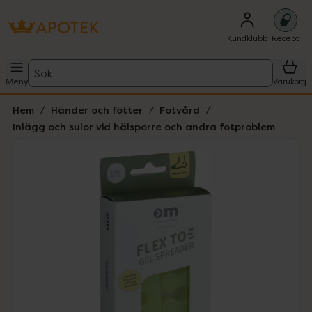
Kundklubb
Recept
Sök
Meny
Varukorg
Hem
Händer och fötter
Fotvård
Inlägg och sulor vid hälsporre och andra fotproblem
Hoppa över Lista
Lista: . Innehåller 1 objekt.