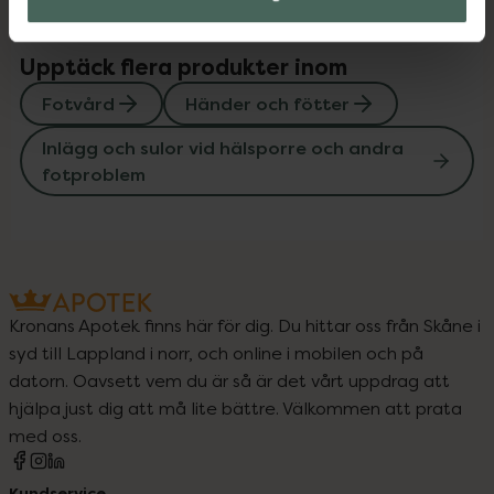
Upptäck flera produkter inom
Fotvård
Händer och fötter
Inlägg och sulor vid hälsporre och andra
fotproblem
Kronans Apotek finns här för dig. Du hittar oss från Skåne i
syd till Lappland i norr, och online i mobilen och på
datorn. Oavsett vem du är så är det vårt uppdrag att
hjälpa just dig att må lite bättre. Välkommen att prata
med oss.
Kundservice