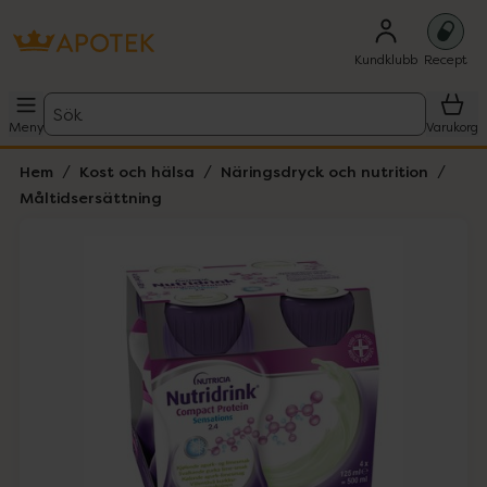
Kundklubb
Recept
Sök
Meny
Varukorg
Hem
Kost och hälsa
Näringsdryck och nutrition
Måltidsersättning
Hoppa över Lista
Lista: . Innehåller 2 objekt.