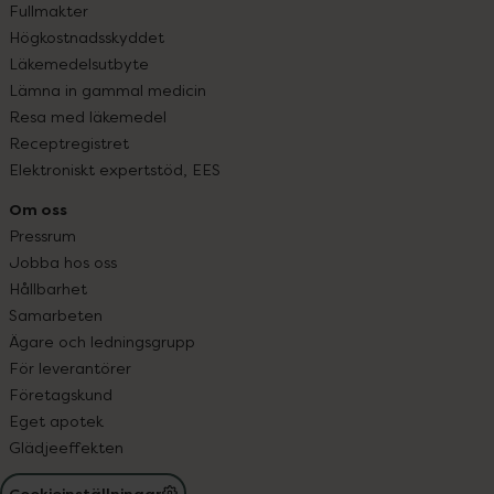
Fullmakter
Högkostnadsskyddet
Läkemedelsutbyte
Lämna in gammal medicin
Resa med läkemedel
Receptregistret
Elektroniskt expertstöd, EES
Om oss
Pressrum
Jobba hos oss
Hållbarhet
Samarbeten
Ägare och ledningsgrupp
För leverantörer
Företagskund
Eget apotek
Glädjeeffekten
Cookieinställningar