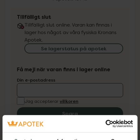
Tillfälligt slut
Tillfälligt slut online. Varan kan finnas i
lager hos något av våra fysiska Kronans
Apotek.
Se lagerstatus på apotek
Få mejl när varan finns i lager online
Din e-postadress
villkoren
Jag accepterar
Spara
Fler produkter från Nutridrink