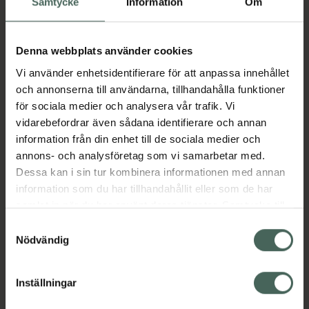
Aktuella erbjudanden
Samtycke
Information
Om
Beskrivning
Dölj
Denna webbplats använder cookies
Vi använder enhetsidentifierare för att anpassa innehållet
Nutridrink är en näringsmässigt komplett och
och annonserna till användarna, tillhandahålla funktioner
energirik näringsdryck. Framtagen för den som
för sociala medier och analysera vår trafik. Vi
har svårigheter att få i sig tillräcklig mängd av
vidarebefordrar även sådana identifierare och annan
den vanliga maten för tillgodose sitt
information från din enhet till de sociala medier och
näringsbehov. Nutridrink är ett livsmedel för
annons- och analysföretag som vi samarbetar med.
speciella medicinska ändamål och används
Dessa kan i sin tur kombinera informationen med annan
under medicinsk övervakning. Intag bör ske
information som du har tillhandahållit eller som de har
enligt ordination från dietist eller läkare. Ej
samlat in när du har använt deras tjänster. Samtycke till
lämplig för barn under 3 år.
cookies är frivilligt och du kan när som helst ändra eller
Samtyckesval
Jämförpris
175 kr
/
st
återkalla ditt samtycke via webbplatsens
Nödvändig
cookieinställningar. Ett återkallat samtycke påverkar inte
EAN:
08716900585241
lagligheten av behandling som skett innan återkallelsen.
Inställningar
Kategorier:
Kost och hälsa
Måltidsersättning