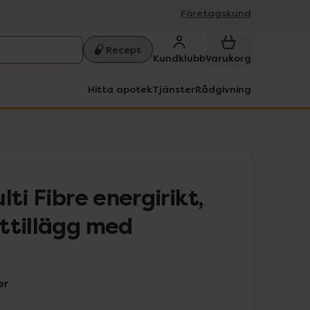
Företagskund
Recept
Kundklubb
Varukorg
Hitta apotek
Tjänster
Rådgivning
lti Fibre energirikt,
ttillägg med
er