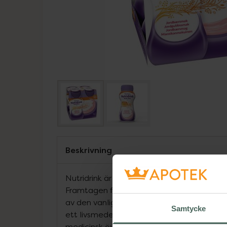
Beskrivning
Nutridrink är en näringsmässigt komplett oc
Framtagen för den som har svårigheter att f
av den vanliga maten för tillgodose sitt nä
Samtycke
ett livsmedel för speciella medicinska ä
medicinsk övervakning. Intag bör ske enligt 