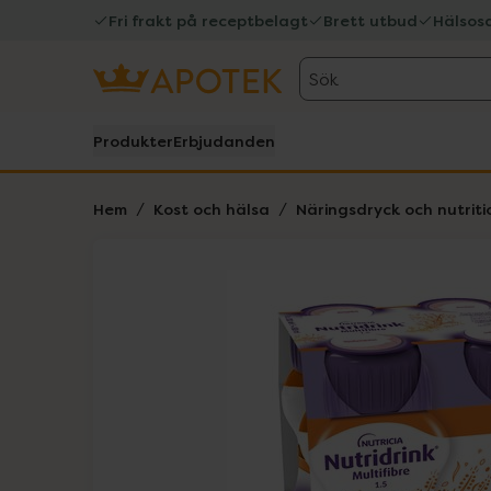
Fri frakt på receptbelagt
Brett utbud
Hälsos
Sök
Produkter
Erbjudanden
Hem
Kost och hälsa
Näringsdryck och nutriti
Hoppa över Lista
Lista: . Innehåller 2 objekt.