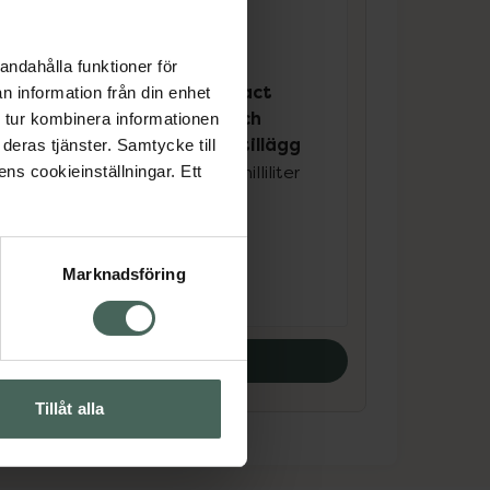
andahålla funktioner för
re
Nutridrink Compact
n information från din enhet
t
Protein energi och
 tur kombinera informationen
proteinrikt kosttillägg
deras tjänster. Samtycke till
jordgubb, 4 x 125 milliliter
ens cookieinställningar. Ett
iter
Livsmedel
Pris online
Marknadsföring
110 kr
Köp båda
Tillåt alla