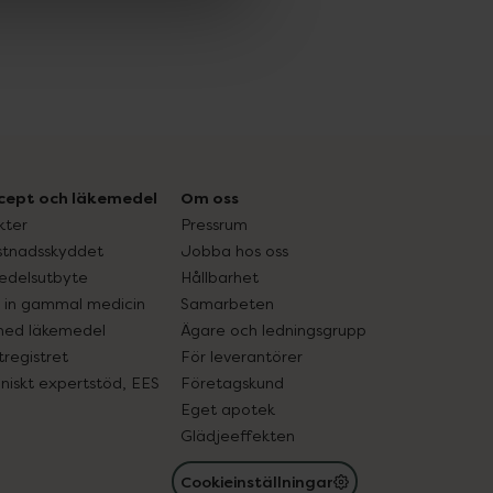
cept och läkemedel
Om oss
kter
Pressrum
tnadsskyddet
Jobba hos oss
edelsutbyte
Hållbarhet
in gammal medicin
Samarbeten
med läkemedel
Ägare och ledningsgrupp
registret
För leverantörer
oniskt expertstöd, EES
Företagskund
Eget apotek
Glädjeeffekten
Cookieinställningar