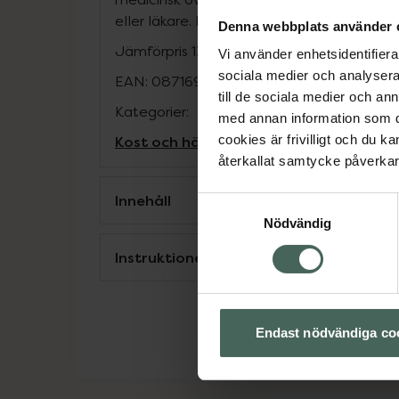
eller läkare. Ej lämplig för barn under 3 år.
Denna webbplats använder 
Jämförpris
135 kr
/
st
Vi använder enhetsidentifierar
sociala medier och analysera 
EAN:
08716900562853
till de sociala medier och a
Kategorier:
med annan information som du 
Kost och hälsa
Måltidsersättning
Näring
cookies är frivilligt och du k
återkallat samtycke påverkar 
Innehåll
Samtyckesval
Nödvändig
Instruktioner
Endast nödvändiga co