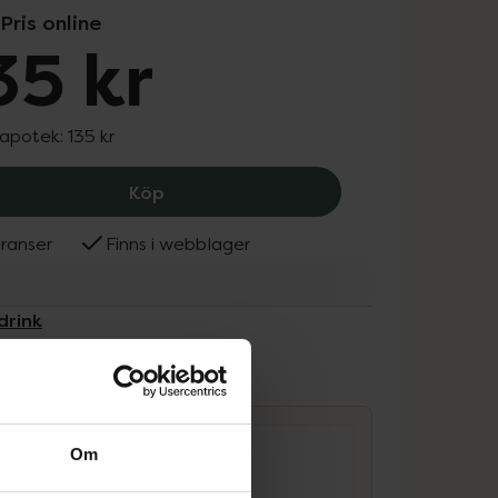
Pris online
35 kr
 apotek:
135 kr
Nutridrink Multi Fibre energirikt, kom
Köp
ranser
Finns i webblager
drink
ammans
Om