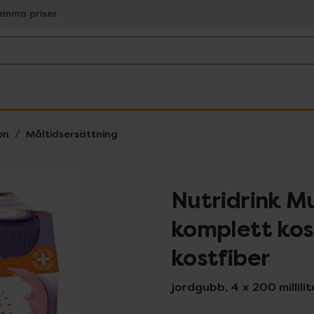
amma priser
on
Måltidsersättning
Nutridrink Mu
komplett kos
kostfiber
jordgubb, 4 x 200 millilit