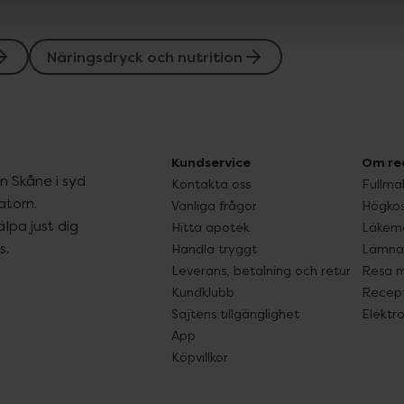
Näringsdryck och nutrition
Kundservice
Om re
ån Skåne i syd
Kontakta oss
Fullma
atorn.
Vanliga frågor
Högkos
lpa just dig
Hitta apotek
Läkem
s.
Handla tryggt
Lämna 
Leverans, betalning och retur
Resa 
Kundklubb
Recept
Sajtens tillgänglighet
Elektr
App
Köpvillkor