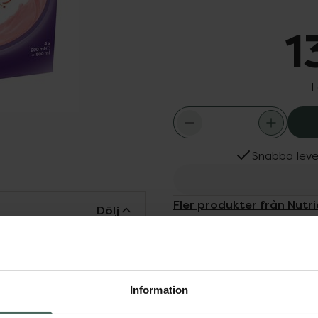
1
I
Snabba leve
Fler produkter från Nutri
Dölj
Aktuella erbjudanden
Köps ofta tills
h energirik näringsdryck.
å i sig tillräcklig mängd
ringsbehov. Nutridrink är
Information
ndamål och används under
ordination från dietist