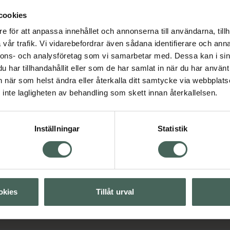
cookies
e för att anpassa innehållet och annonserna till användarna, tillh
Nutridrink Multi Fib
vår trafik. Vi vidarebefordrar även sådana identifierare och anna
energirikt, komplet
nnons- och analysföretag som vi samarbetar med. Dessa kan i sin
kosttillägg med
har tillhandahållit eller som de har samlat in när du har använt 
kostfiber
sdryck och nutrition
an när som helst ändra eller återkalla ditt samtycke via webbplats
jordgubb, 4 x 200 millil
inte lagligheten av behandling som skett innan återkallelsen.
Livsmedel
Visa
Pris online
Inställningar
Statistik
135 kr
Visa
Köp båda för
:
245 kr
okies
Tillåt urval