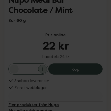
Nupo Meal Bar
Chocolate / Mint
Bar 60 g
Pris online
22 kr
I apotek:
24 kr
Nupo Meal Bar C
Köp
Snabba leveranser
Finns i webblager
Fler produkter från Nupo
Aktuella erbjudanden