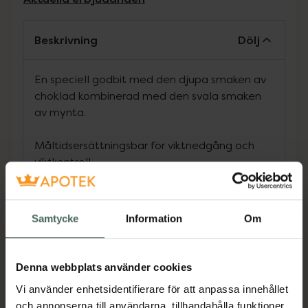
Beskrivning
Dölj
En speciell godbit med den djupa smaken av
choklad kombinerad med den svala smaken
av mynta.
Måltidsersättningsbar för viktnedgång och
viktkontroll.
Det perfekta målet för den som är på språng.
Innehåller 3000 mg marint kollagen
Högt innehåll av protein och fibrer.
Samtycke
Information
Om
För att upprätthålla en hälsosam livsstil.
200 kcal per bar.
Denna webbplats använder cookies
Innehåller sötningsmedel och tillsatt socker
Vi använder enhetsidentifierare för att anpassa innehållet
Jämförpris
0,43 kr
/
g
och annonserna till användarna, tillhandahålla funktioner