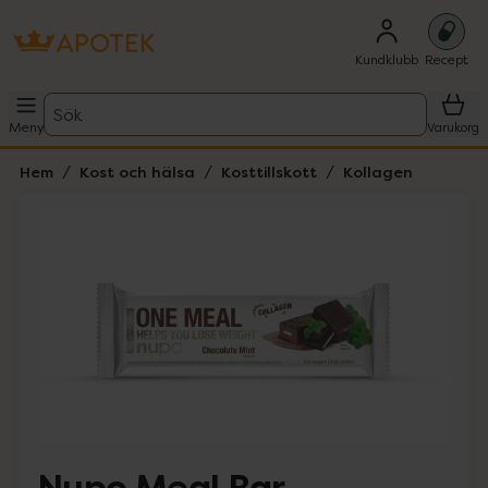
Kundklubb
Recept
Sök
Meny
Varukorg
Hem
Kost och hälsa
Kosttillskott
Kollagen
Hoppa över Lista
Lista: . Innehåller 1 objekt.