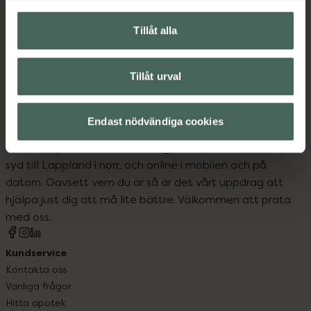
Måltidsersättning
Tillåt alla
Näringsdryck och nutrition
Tillåt urval
Endast nödvändiga cookies
Kronans Apotek finns här för dig. Du hittar oss från Skåne i
syd till Lappland i norr, och online i mobilen och på
datorn. Oavsett vem du är så är det vårt uppdrag att
hjälpa just dig att må lite bättre. Välkommen att prata
med oss.
Kundservice
Kontakta oss
Vanliga frågor
Hitta apotek