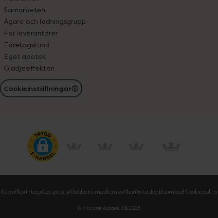
Samarbeten
Ägare och ledningsgrupp
För leverantörer
Företagskund
Eget apotek
Glädjeeffekten
Cookieinställningar
Köpvillkor
Integritetspolicy
Klubbens medlemsvillkor
Dataskyddsombud
Cookiepolicy
© Kronans Apotek AB
2026