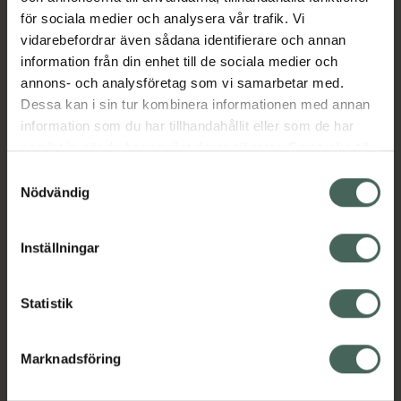
EAN:
05715667800829
för sociala medier och analysera vår trafik. Vi
vidarebefordrar även sådana identifierare och annan
Kategorier:
information från din enhet till de sociala medier och
Kollagen
Kollagen
Kost och hälsa
annons- och analysföretag som vi samarbetar med.
Kosttillskott
Kosttillskott
Dessa kan i sin tur kombinera informationen med annan
Mellanmål och snacks
Måltidsersättning
information som du har tillhandahållit eller som de har
Näringsdryck och nutrition
samlat in när du har använt deras tjänster. Samtycke till
cookies är frivilligt och du kan när som helst ändra eller
Samtyckesval
återkalla ditt samtycke via webbplatsens
Nödvändig
Innehåll
Visa
cookieinställningar. Ett återkallat samtycke påverkar inte
lagligheten av behandling som skett innan återkallelsen.
Inställningar
Upptäck flera produkter inom
Statistik
Kollagen
Kollagen
Marknadsföring
Kost och hälsa
Kosttillskott
Kosttillskott
Mellanmål och snacks