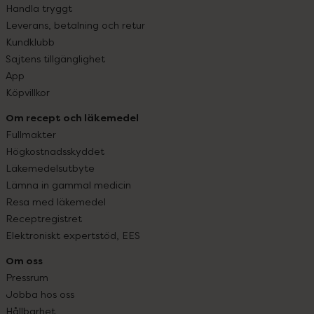
Handla tryggt
Leverans, betalning och retur
Kundklubb
Sajtens tillgänglighet
App
Köpvillkor
Om recept och läkemedel
Fullmakter
Högkostnadsskyddet
Läkemedelsutbyte
Lämna in gammal medicin
Resa med läkemedel
Receptregistret
Elektroniskt expertstöd, EES
Om oss
Pressrum
Jobba hos oss
Hållbarhet