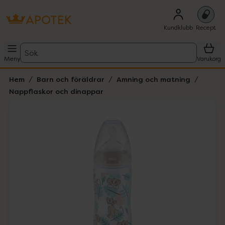
Kundklubb
Recept
Sök
Meny
Varukorg
Hem
Barn och föräldrar
Amning och matning
Nappflaskor och dinappar
Hoppa över Lista
Lista: . Innehåller 1 objekt.