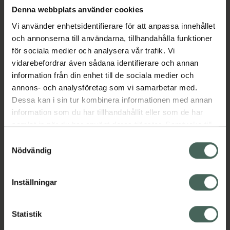
har korrekt temperatur, utan avsett att vara
Denna webbplats använder cookies
en extra hjälp och vägledning.När indikatorn
Vi använder enhetsidentifierare för att anpassa innehållet
är blå har maten rätt temperatur, blir
och annonserna till användarna, tillhandahålla funktioner
indikatorn vit är maten för varm. Den ideala
för sociala medier och analysera vår trafik. Vi
temperaturen för flaskmatning är runt
vidarebefordrar även sådana identifierare och annan
kroppstemperatur (ca 37°C). NUK First
information från din enhet till de sociala medier och
Choice+ Temperatur nappflaska är
annons- och analysföretag som vi samarbetar med.
anatomiskt korrekt och av hög kvalité,
Dessa kan i sin tur kombinera informationen med annan
framtagen med naturen som förebild.Dinapp i
information som du har tillhandahållit eller som de har
mjuk silikon, stl M 6-18 månader medföljer.
samlat in när du har använt deras tjänster. Samtycke till
Jämförpris
129 kr
/
st
cookies är frivilligt och du kan när som helst ändra eller
Samtyckesval
återkalla ditt samtycke via webbplatsens
Nödvändig
EAN:
04008600418719
cookieinställningar. Ett återkallat samtycke påverkar inte
Kategorier:
lagligheten av behandling som skett innan återkallelsen.
Inställningar
Amning och matning
Barn och föräldrar
Nappflaskor och dinappar
Statistik