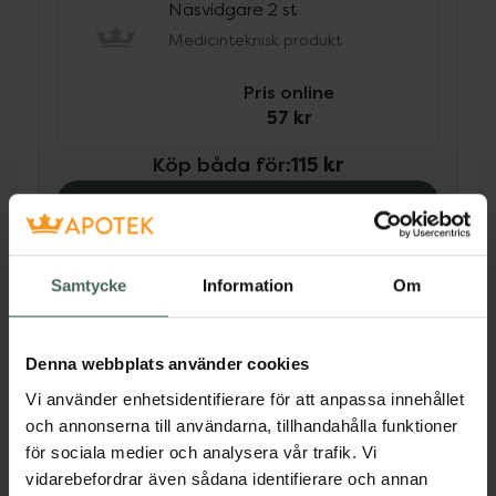
Näsvidgare 2 st
Medicinteknisk produkt
Pris online
57 kr
Köp båda för
:
115 kr
Köp båda
Samtycke
Information
Om
Beskrivning
Dölj
Denna webbplats använder cookies
Medicinteknisk produkt.
Vi använder enhetsidentifierare för att anpassa innehållet
Tillverkaren garanterar genom
och annonserna till användarna, tillhandahålla funktioner
CE-märkning att produkten är
för sociala medier och analysera vår trafik. Vi
säker att använda och uppfyller
vidarebefordrar även sådana identifierare och annan
gällande krav.