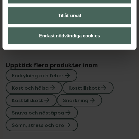
Innehåll
Visa
Tillåt urval
Instruktioner
Visa
Endast nödvändiga cookies
Upptäck flera produkter inom
Förkylning och feber
Kost och hälsa
Kosttillskott
Kosttillskott
Snarkning
Snuva och nästäppa
Sömn, stress och oro