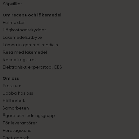
Köpvillkor
Om recept och läkemedel
Fullmakter
Högkostnadsskyddet
Läkemedelsutbyte
Lämna in gammal medicin
Resa med läkemedel
Receptregistret
Elektroniskt expertstöd, EES
Om oss
Pressrum
Jobba hos oss
Hållbarhet
Samarbeten
Ägare och ledningsgrupp
För leverantörer
Företagskund
Eget apotek