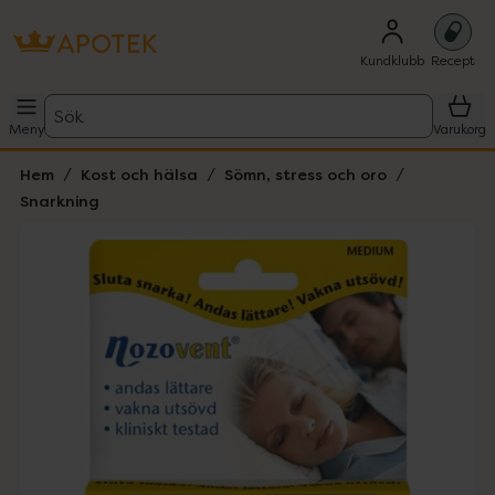
Kundklubb
Recept
Sök
Meny
Varukorg
Hem
Kost och hälsa
Sömn, stress och oro
Snarkning
Hoppa över Lista
Lista: . Innehåller 1 objekt.