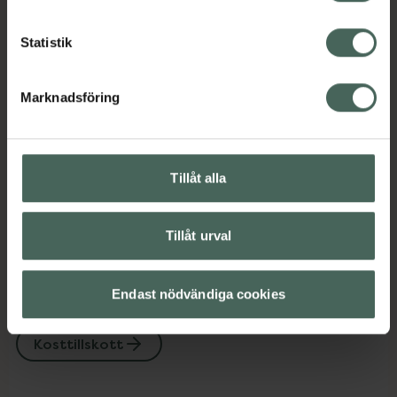
Kost och hälsa
Kosttillskott
Kosttillskott
Statistik
Omdömen
Visa
Marknadsföring
Innehåll
Visa
Tillåt alla
Instruktioner
Visa
Tillåt urval
Upptäck flera produkter inom
Endast nödvändiga cookies
Kost och hälsa
Kosttillskott
Kosttillskott