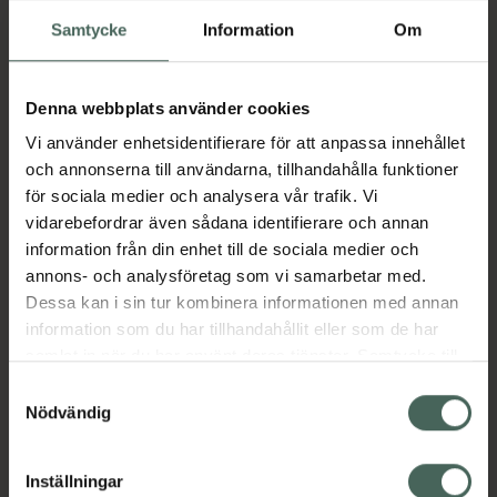
daglig dos bör inte överskridas.
Samtycke
Information
Om
Kosttillskott bör inte ersätta en
varierad kost och en hälsosam
livsstil. Förvaras utom räckhåll för
Denna webbplats använder cookies
små barn.
Vi använder enhetsidentifierare för att anpassa innehållet
N-acetylcystein (NAC) är en form av den
och annonserna till användarna, tillhandahålla funktioner
icke-essentiella aminosyran cystein. Det är en
för sociala medier och analysera vår trafik. Vi
svavelhaltig aminosyra som fungerar som en
vidarebefordrar även sådana identifierare och annan
stabilisator för bildandet av proteinstrukturer
information från din enhet till de sociala medier och
och är också nödvändig för bildandet av
annons- och analysföretag som vi samarbetar med.
glutation. Molybden och selen är viktiga
Dessa kan i sin tur kombinera informationen med annan
spårmineraler som underlättar produktionen
information som du har tillhandahållit eller som de har
av flera viktiga enzymer.
samlat in när du har använt deras tjänster. Samtycke till
cookies är frivilligt och du kan när som helst ändra eller
Jämförpris
3,29 kr
/
st
Samtyckesval
återkalla ditt samtycke via webbplatsens
Nödvändig
EAN:
00733739000859
cookieinställningar. Ett återkallat samtycke påverkar inte
Kategorier:
lagligheten av behandling som skett innan återkallelsen.
Inställningar