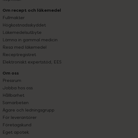
Om recept och läkemedel
Fullmakter
Högkostnadsskyddet
Läkemedelsutbyte
Lämna in gammal medicin
Resa med läkemedel
Receptregistret
Elektroniskt expertstöd, EES
Om oss
Pressrum
Jobba hos oss
Hållbarhet
Samarbeten
Ägare och ledningsgrupp
För leverantörer
Företagskund
Eget apotek