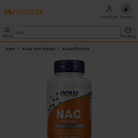
Kundklubb
Recept
Sök
Meny
Varukorg
Hem
Kost och hälsa
Kosttillskott
Hoppa över Lista
Lista: . Innehåller 1 objekt.