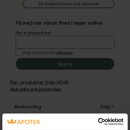
Se lagerstatus på apotek
Få mejl när varan finns i lager online
Din e-postadress
villkoren
Jag accepterar
Spara
Fler produkter från NOW
Aktuella erbjudanden
Beskrivning
Dölj
Kosttillskott. Rekommenderad