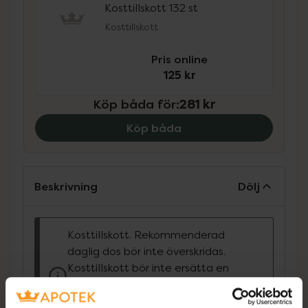
Kosttillskott 132 st
Kosttillskott
Pris online
125 kr
Köp båda för
:
281 kr
Köp båda
Beskrivning
Dölj
Kosttillskott. Rekommenderad
daglig dos bör inte överskridas.
Kosttillskott bör inte ersätta en
varierad kost och en hälsosam
livsstil. Förvaras utom räckhåll för