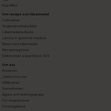
Köpvillkor
Om recept och läkemedel
Fullmakter
Högkostnadsskyddet
Läkemedelsutbyte
Lämna in gammal medicin
Resa med läkemedel
Receptregistret
Elektroniskt expertstöd, EES
Om oss
Pressrum
Jobba hos oss
Hållbarhet
Samarbeten
Ägare och ledningsgrupp
För leverantörer
Företagskund