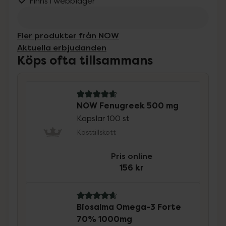
Finns i webblager
Fler produkter från NOW
Aktuella erbjudanden
Köps ofta tillsammans
4.8 av 5 i omdöme
NOW Fenugreek 500 mg
Kapslar 100 st
Kosttillskott
Pris online
156 kr
4.8 av 5 i omdöme
Biosalma Omega-3 Forte
70% 1000mg