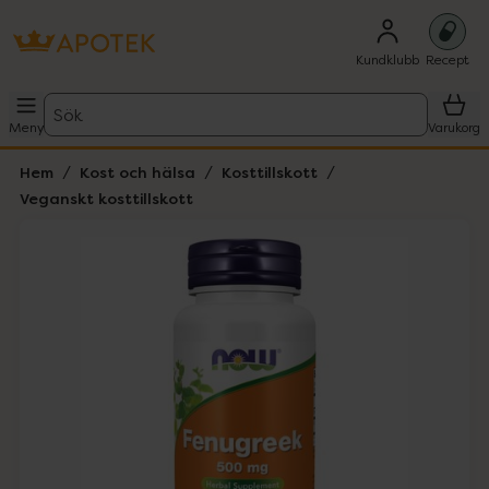
Kundklubb
Recept
Sök
Meny
Varukorg
Hem
Kost och hälsa
Kosttillskott
Veganskt kosttillskott
Hoppa över Lista
Lista: . Innehåller 1 objekt.