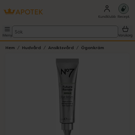
Kundklubb
Recept
Sök
Meny
Varukorg
Hem
Hudvård
Ansiktsvård
Ögonkräm
Hoppa över Lista
Lista: . Innehåller 4 objekt.