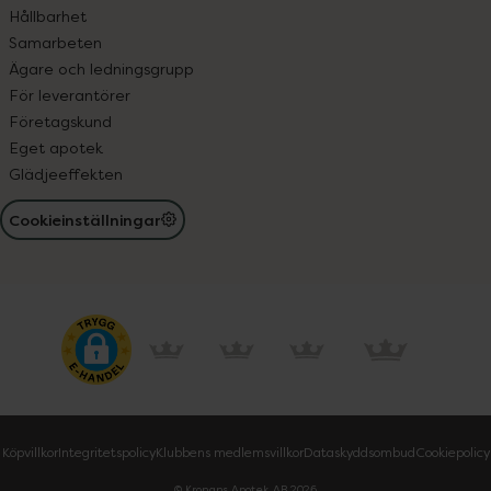
Hållbarhet
Samarbeten
Ägare och ledningsgrupp
För leverantörer
Företagskund
Eget apotek
Glädjeeffekten
Cookieinställningar
Köpvillkor
Integritetspolicy
Klubbens medlemsvillkor
Dataskyddsombud
Cookiepolicy
© Kronans Apotek AB
2026