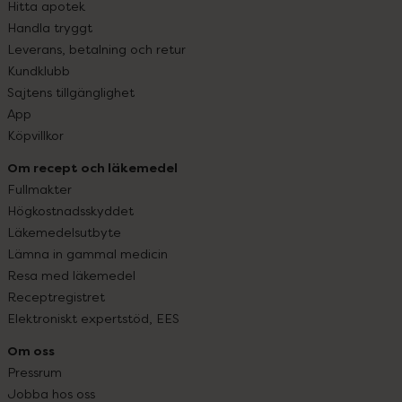
Hitta apotek
Handla tryggt
Leverans, betalning och retur
Kundklubb
Sajtens tillgänglighet
App
Köpvillkor
Om recept och läkemedel
Fullmakter
Högkostnadsskyddet
Läkemedelsutbyte
Lämna in gammal medicin
Resa med läkemedel
Receptregistret
Elektroniskt expertstöd, EES
Om oss
Pressrum
Jobba hos oss