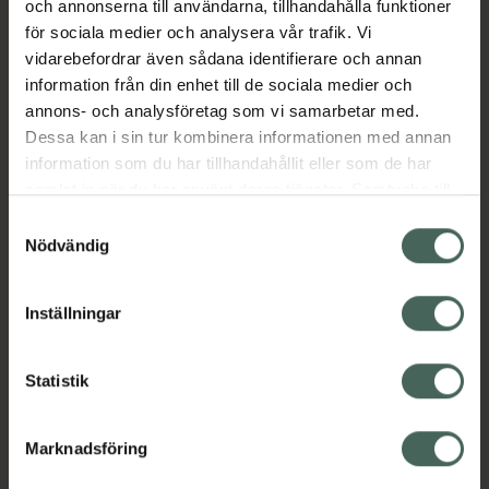
och annonserna till användarna, tillhandahålla funktioner
Jämförpris
21,93 kr
/
ml
för sociala medier och analysera vår trafik. Vi
vidarebefordrar även sådana identifierare och annan
EAN:
05000167354706
information från din enhet till de sociala medier och
Kategorier:
annons- och analysföretag som vi samarbetar med.
Dessa kan i sin tur kombinera informationen med annan
Ansiktsvård
Hudvård
Kroppsvård
information som du har tillhandahållit eller som de har
Ögonkräm
samlat in när du har använt deras tjänster. Samtycke till
cookies är frivilligt och du kan när som helst ändra eller
Samtyckesval
Omdömen
Visa
återkalla ditt samtycke via webbplatsens
Nödvändig
cookieinställningar. Ett återkallat samtycke påverkar inte
lagligheten av behandling som skett innan återkallelsen.
Inställningar
Innehåll
Visa
Statistik
Instruktioner
Visa
Marknadsföring