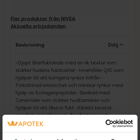
Fler produkter från NIVEA
Aktuella erbjudanden
Beskrivning
Dölj
-Djupt återfuktande med en rik textur som
stärker hudens fuktbarriär -Innehåller Q10 som
hjälper till att korrigera rynkor inifrån -
Förbättrad elasticitet och minskar rynkor med
hjälp av Kollagenpeptider -Berikad med
Ceramider som stärker hudbarriären och
hjälper till att låsa in fukt -Kliniskt bevisat
resultat visar långvarig återfuktning och
minskad slapphet i huden efter 4 veckor
NIVEA Q10 Anti-Wrinkle Collagen Expert Day
& Night Facial Butter är en intensivt