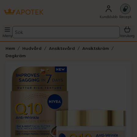
Kundklubb
Recept
Sök
Meny
Varukorg
Hem
Hudvård
Ansiktsvård
Ansiktskräm
Dagkräm
Hoppa över Lista
Lista: . Innehåller 1 objekt.