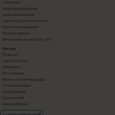
Fullmakter
Högkostnadsskyddet
Läkemedelsutbyte
Lämna in gammal medicin
Resa med läkemedel
Receptregistret
Elektroniskt expertstöd, EES
Om oss
Pressrum
Jobba hos oss
Hållbarhet
Samarbeten
Ägare och ledningsgrupp
För leverantörer
Företagskund
Eget apotek
Glädjeeffekten
Cookieinställningar