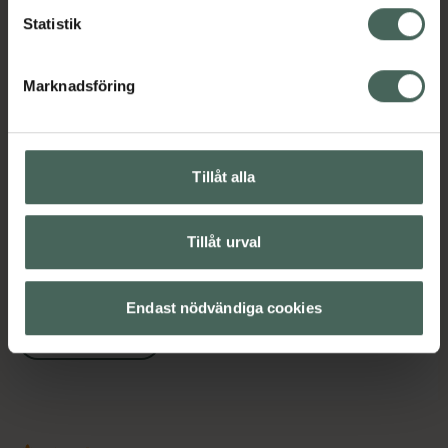
Statistik
Innehåll
Visa
Marknadsföring
Instruktioner
Visa
Tillåt alla
Upptäck flera produkter inom
Tillåt urval
Ansiktskräm
Ansiktsvård
Dagkräm
Hudvård
Endast nödvändiga cookies
Nattkräm