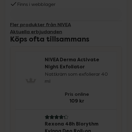
Finns i webblager
Fler produkter från NIVEA
Aktuella erbjudanden
Köps ofta tillsammans
NIVEA Derma Activate
Night Exfoliator
Nattkräm som exfolierar 40
ml
Pris online
109 kr
4.3 av 5 i omdöme
Rexona 48h Biorythm
Kvinna Deo Roll-on