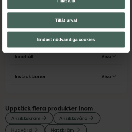
Tillåt alla
Jämförpris
2,63 kr
/
ml
EAN:
04005900981714
Tillåt urval
Kategorier:
Ansiktskräm
Ansiktsvård
Hudvård
Nattkräm
Endast nödvändiga cookies
Innehåll
Visa
Instruktioner
Visa
Upptäck flera produkter inom
Ansiktskräm
Ansiktsvård
Hudvård
Nattkräm