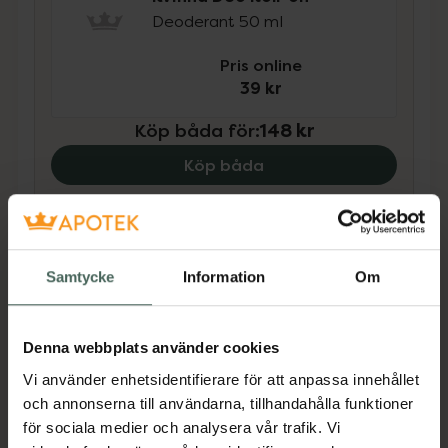
Deoderant 50 ml
Pris online
39 kr
Köp båda för
:
148 kr
Köp båda
Beskrivning
Dölj
Samtycke
Information
Om
- Kemisk peeling för ansiktet- Reducerar och
förebygger blemmor- Exfoliator med
Denna webbplats använder cookies
AHA/BHA och Niacinamid- Förfinad hud på 7
dagar- Stödjer hudens förnyelseprocess-
Vi använder enhetsidentifierare för att anpassa innehållet
Vegansk formula - inga animaliska
och annonserna till användarna, tillhandahålla funktioner
ingredienserUppgradera din rengöringsrutin
för sociala medier och analysera vår trafik. Vi