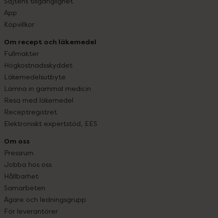
Sajtens tillgänglighet
App
Köpvillkor
Om recept och läkemedel
Fullmakter
Högkostnadsskyddet
Läkemedelsutbyte
Lämna in gammal medicin
Resa med läkemedel
Receptregistret
Elektroniskt expertstöd, EES
Om oss
Pressrum
Jobba hos oss
Hållbarhet
Samarbeten
Ägare och ledningsgrupp
För leverantörer