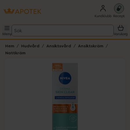
Kundklubb
Recept
Sök
Meny
Varukorg
Hem
Hudvård
Ansiktsvård
Ansiktskräm
Nattkräm
Hoppa över Lista
Lista: . Innehåller 1 objekt.