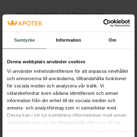
Cellular Epigenetics Age Rewind serum
Epicelline™ är ett effektivt serum för en mer
strålande, fyllig och ungdomlig hud. NIVEA
upptäckte den kraftfulla ingrediensen
Samtycke
Information
Om
Epicelline®, en banbrytande ingrediens inom
epigenetisk vetenskap, som påverkar cellulär
ålder genom att återaktivera hudcellernas
Denna webbplats använder cookies
funktioner. Tack vare att serumet också
Vi använder enhetsidentifierare för att anpassa innehållet
innehåller tre typer av hyaluronsyra, som ger
och annonserna till användarna, tillhandahålla funktioner
intensiv återfuktning och plumpande effekt,
för sociala medier och analysera vår trafik. Vi
är serumet banbrytande och är NIVEAs
vidarebefordrar även sådana identifierare och annan
senaste innovation inom anti-aging. Med sin
information från din enhet till de sociala medier och
effektiva formula motverkar serumet 10
annons- och analysföretag som vi samarbetar med.
tecken på åldrande**, inklusive rynkor, förlust
Dessa kan i sin tur kombinera informationen med annan
av elasticitet och ojämn hudton, och är
information som du har tillhandahållit eller som de har
lämpligt för alla hudtyper, vilket säkerställer
samlat in när du har använt deras tjänster. Samtycke till
att alla kan njuta av dess unika fördelar.