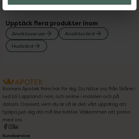
Upptäck flera produkter inom
Ansiktsserum
Ansiktsvård
Hudvård
Kronans Apotek finns här för dig. Du hittar oss från Skåne i
syd till Lappland i norr, och online i mobilen och på
datorn. Oavsett vem du är så är det vårt uppdrag att
hjälpa just dig att må lite bättre. Välkommen att prata
med oss.
Kundservice