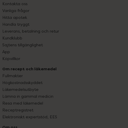
Kontakta oss
Vanliga frågor
Hitta apotek
Handla tryggt
Leverans, betalning och retur
Kundklubb
Sajtens tillgänglighet
App
Köpvillkor
Om recept och läkemedel
Fullmakter
Högkostnadsskyddet
Läkemedelsutbyte
Lämna in gammal medicin
Resa med läkemedel
Receptregistret
Elektroniskt expertstöd, EES
Om oss