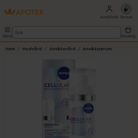
Kundklubb
Recept
Sök
Meny
Varukorg
Hem
Hudvård
Ansiktsvård
Ansiktsserum
Hoppa över Lista
Lista: . Innehåller 2 objekt.