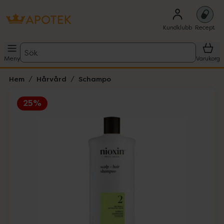
Kundklubb
Recept
Sök
Meny
Varukorg
Hem
Hårvård
Schampo
25%
Hoppa över Lista
Lista: . Innehåller 1 objekt.