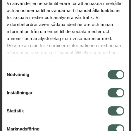
olja och andra miljörester från hårbotten och
Vi använder enhetsidentifierare för att anpassa innehållet
hår. Detta dermatologiskt testade schampo
och annonserna till användarna, tillhandahålla funktioner
innehåller niacinamid och biotin som
för sociala medier och analysera vår trafik. Vi
återfuktar hårbotten och hår från rot till topp
vidarebefordrar även sådana identifierare och annan
samtidigt som det förtjockar och stärker
information från din enhet till de sociala medier och
hårstrukturen. Avsluta med Nioxin System 2
annons- och analysföretag som vi samarbetar med.
Conditioner och Nioxin System 2 Treatment
Dessa kan i sin tur kombinera informationen med annan
för bästa resultat. Finns i 2 storlekar: 300 ml
information som du har tillhandahållit eller som de har
och 1000 ml.
samlat in när du har använt deras tjänster. Samtycke till
Jämförpris
0,57 kr
/
ml
cookies är frivilligt och du kan när som helst ändra eller
Samtyckesval
återkalla ditt samtycke via webbplatsens
Nödvändig
EAN:
04064666843100
cookieinställningar. Ett återkallat samtycke påverkar inte
Kategorier:
lagligheten av behandling som skett innan återkallelsen.
Inställningar
Hårvård
Schampo
Statistik
Innehåll
Visa
Marknadsföring