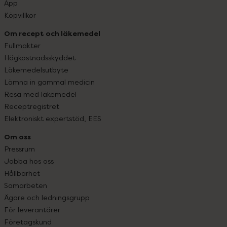
App
Köpvillkor
Om recept och läkemedel
Fullmakter
Högkostnadsskyddet
Läkemedelsutbyte
Lämna in gammal medicin
Resa med läkemedel
Receptregistret
Elektroniskt expertstöd, EES
Om oss
Pressrum
Jobba hos oss
Hållbarhet
Samarbeten
Ägare och ledningsgrupp
För leverantörer
Företagskund