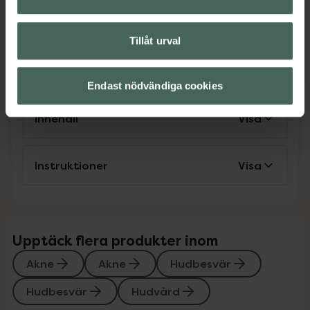
Jämförpris
3,58 kr
/
g
EAN:
08436585434985
Tillåt urval
Kategorier:
Akne
Akne
Hudbesvär
Hudbesvär
Hudvård
Endast nödvändiga cookies
Innehåll
Visa
Instruktioner
Visa
Upptäck flera produkter inom
Akne
Akne
Hudbesvär
Hudbesvär
Hudvård