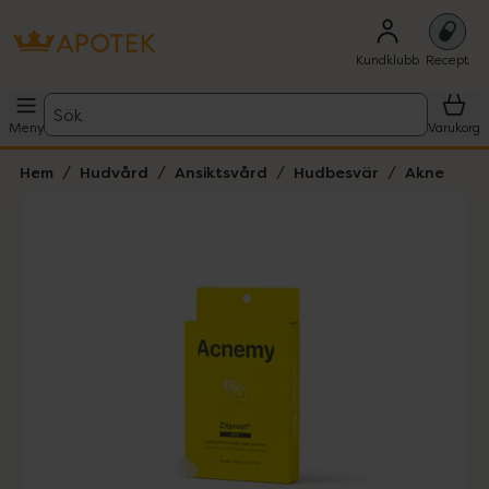
Kundklubb
Recept
Sök
Meny
Varukorg
Hem
Hudvård
Ansiktsvård
Hudbesvär
Akne
Hoppa över Lista
Lista: . Innehåller 6 objekt.