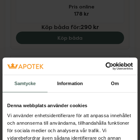
Pris online
178 kr
Köp båda för
:
290 kr
Köp båda
Beskrivning
Dölj
Vem har inte upplevt detta någon gång: du
Samtycke
Information
Om
vaknar på morgonen och... en finne har dykt
upp! Bli av med dessa överraskande finnar
som dyker upp i värsta tänkbara ögonblick
Denna webbplats använder cookies
snabbt och effektivt med vår Zitproof®
Vi använder enhetsidentifierare för att anpassa innehållet
Spot.Acnemys hydrokolloida plåster fungerar
och annonserna till användarna, tillhandahålla funktioner
som ett skyddande lager och hjälper till att
för sociala medier och analysera vår trafik. Vi
absorbera olja och smuts från finnen,
vidarebefordrar även sådana identifierare och annan