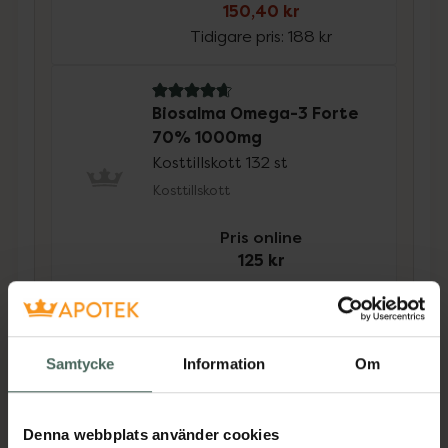
150,40 kr
Tidigare pris:
188 kr
4.8 av 5 i omdöme
Biosalma Omega-3 Forte
70% 1000mg
Kosttillskott 132 st
Kosttillskott
Pris online
125 kr
Köp båda för
:
275,40 kr
Köp båda
Samtycke
Information
Om
Beskrivning
Dölj
Denna webbplats använder cookies