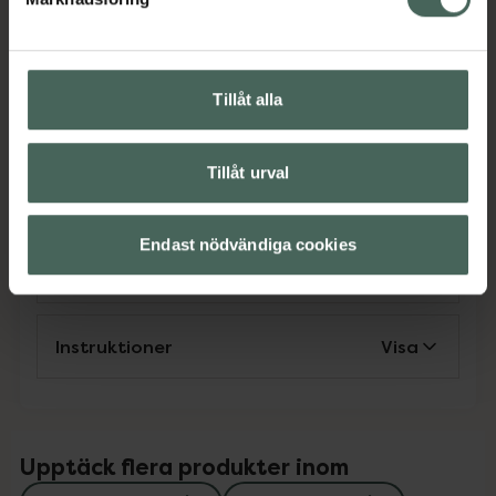
Jämförpris
3,32 kr
/
st
EAN:
05021807009336
Kategorier:
Tillåt alla
Kost och hälsa
Kosttillskott
Kosttillskott
Magnesium
Magnesium
Vitaminer och mineraler
Tillåt urval
Vitaminer och mineraler
Endast nödvändiga cookies
Innehåll
Visa
Instruktioner
Visa
Upptäck flera produkter inom