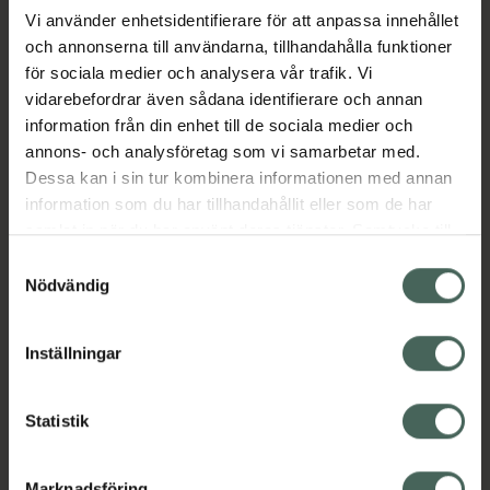
Vi använder enhetsidentifierare för att anpassa innehållet
och annonserna till användarna, tillhandahålla funktioner
Kosttillskott. Rekommenderad
för sociala medier och analysera vår trafik. Vi
daglig dos bör inte överskridas.
vidarebefordrar även sådana identifierare och annan
Kosttillskott bör inte ersätta en
information från din enhet till de sociala medier och
varierad kost och en hälsosam
annons- och analysföretag som vi samarbetar med.
livsstil. Förvaras utom räckhåll för
Dessa kan i sin tur kombinera informationen med annan
små barn.
information som du har tillhandahållit eller som de har
Magic Magnesium Glycinate är ett svenskt
samlat in när du har använt deras tjänster. Samtycke till
kosttillskott utvecklat med fokus på
cookies är frivilligt och du kan när som helst ändra eller
Samtyckesval
nervsystemets normala funktion. Tabletten är
återkalla ditt samtycke via webbplatsens
Nödvändig
baserad på magnesiumglycinat med B-
cookieinställningar. Ett återkallat samtycke påverkar inte
vitaminer och vitamin D tillsammans med
lagligheten av behandling som skett innan återkallelsen.
extrakt av bark från medelhavstall och
Inställningar
långpeppar. Magnesium, niacin, vitamin B12,
vitamin B6, tiamin och biotin bidrar till
Statistik
nervsystemets normala funktion och till
normala psykologiska funktioner.
Marknadsföring