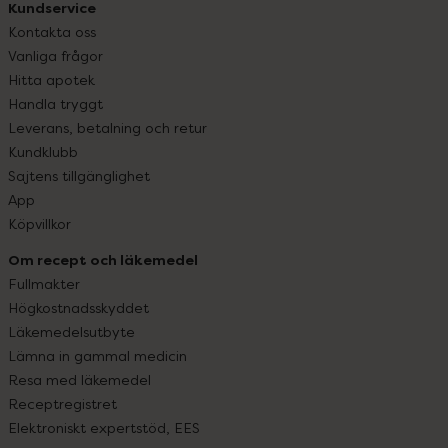
Kundservice
Kontakta oss
Vanliga frågor
Hitta apotek
Handla tryggt
Leverans, betalning och retur
Kundklubb
Sajtens tillgänglighet
App
Köpvillkor
Om recept och läkemedel
Fullmakter
Högkostnadsskyddet
Läkemedelsutbyte
Lämna in gammal medicin
Resa med läkemedel
Receptregistret
Elektroniskt expertstöd, EES