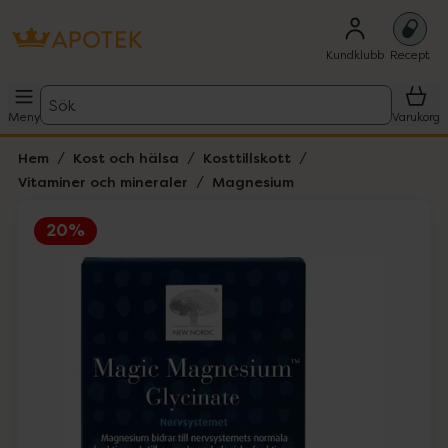
Kundklubb
Recept
Sök
Meny
Varukorg
Hem
Kost och hälsa
Kosttillskott
Vitaminer och mineraler
Magnesium
20%
Hoppa över Lista
Lista: . Innehåller 1 objekt.