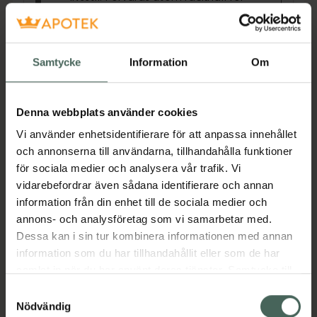
små barn.
Magic Magnesium Citrate är ett svenskt
kosttillskott utvecklat med fokus på minskad
Samtycke
Information
Om
trötthet och utmattning. Tabletten är
baserad på magnesiumcitrat med B-
vitaminer och vitamin D tillsammans med
Denna webbplats använder cookies
extrakt av bark från medelhavstall och
Vi använder enhetsidentifierare för att anpassa innehållet
långpeppar. Magnesium, biotin, niacin och
och annonserna till användarna, tillhandahålla funktioner
vitamin B1 bidrar till normal energiomsättning.
för sociala medier och analysera vår trafik. Vi
Magnesium och folsyra bidrar till att minska
vidarebefordrar även sådana identifierare och annan
trötthet och utmattning.
information från din enhet till de sociala medier och
Jämförpris
3,32 kr
/
st
annons- och analysföretag som vi samarbetar med.
Dessa kan i sin tur kombinera informationen med annan
EAN:
05021807009305
information som du har tillhandahållit eller som de har
Kategorier:
samlat in när du har använt deras tjänster. Samtycke till
Folsyra
Folsyra
Kost och hälsa
Kosttillskott
cookies är frivilligt och du kan när som helst ändra eller
Samtyckesval
Kosttillskott
Magnesium
Magnesium
återkalla ditt samtycke via webbplatsens
Nödvändig