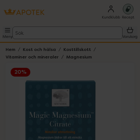
Kundklubb
Recept
Sök
Meny
Varukorg
Hem
Kost och hälsa
Kosttillskott
Vitaminer och mineraler
Magnesium
20%
Hoppa över Lista
Lista: . Innehåller 1 objekt.