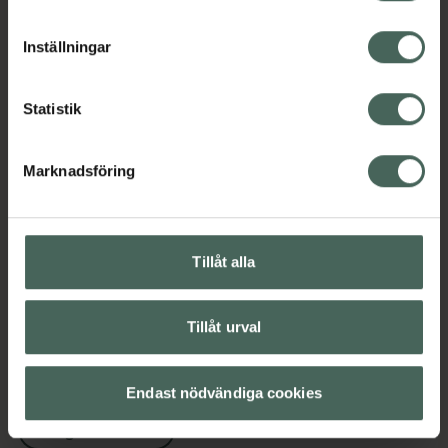
Vitaminer och mineraler
cookieinställningar. Ett återkallat samtycke påverkar inte
Vitaminer och mineraler
lagligheten av behandling som skett innan återkallelsen.
Inställningar
Innehåll
Visa
Statistik
Instruktioner
Visa
Marknadsföring
Tillåt alla
Upptäck flera produkter inom
Folsyra
Folsyra
Tillåt urval
Kost och hälsa
Kosttillskott
Kosttillskott
Magnesium
Endast nödvändiga cookies
Magnesium