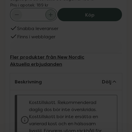
Pris i apotek:
189 kr
New Nordic Magi
Köp
Snabba leveranser
Finns i webblager
Fler produkter från New Nordic
Aktuella erbjudanden
Beskrivning
Dölj
Kosttillskott. Rekommenderad
daglig dos bör inte överskridas.
Kosttillskott bör inte ersätta en
varierad kost och en hälsosam
livsstil. Förvaras utom räckhåll för