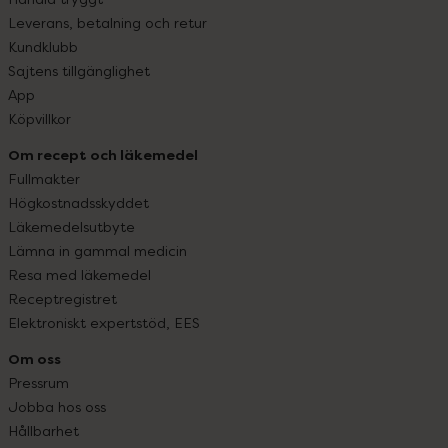
Leverans, betalning och retur
Kundklubb
Sajtens tillgänglighet
App
Köpvillkor
Om recept och läkemedel
Fullmakter
Högkostnadsskyddet
Läkemedelsutbyte
Lämna in gammal medicin
Resa med läkemedel
Receptregistret
Elektroniskt expertstöd, EES
Om oss
Pressrum
Jobba hos oss
Hållbarhet