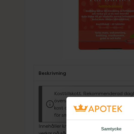
Beskrivning
Kosttillskott. Rekommenderad dagli
överskridas. Kosttillskott bör inte e
kost och en hälsosam livsstil. Förva
för små barn.
Innehåller knöltång som bidrar till minskn
Samtycke
verkar på så vis mot övervikt. Kolin bidrar t