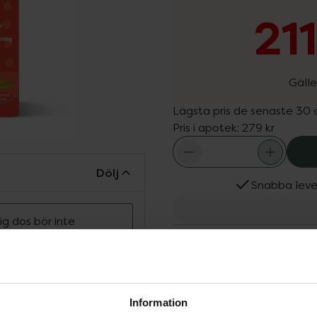
21
Gälle
Lägsta pris de senaste 30
Pris i apotek:
279 kr
Dölj
Snabba leve
g dos bör inte
Fler produkter från New 
rsätta en varierad
Aktuella erbjudanden
ras utom räckhåll
Köps ofta tills
ing av fettdepåer och
Information
ill att bibehålla normal