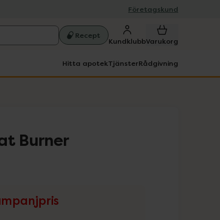
Företagskund
Recept
Kundklubb
Varukorg
Hitta apotek
Tjänster
Rådgivning
at Burner
mpanjpris