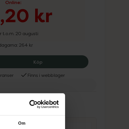
Online
:
1,20 kr
r t.o.m. 20 augusti
 dagarna:
264 kr
New Nordic Fat Burner, 211.2 kr.
Köp
ranser
Finns i webblager
Nordic
ammans
Om