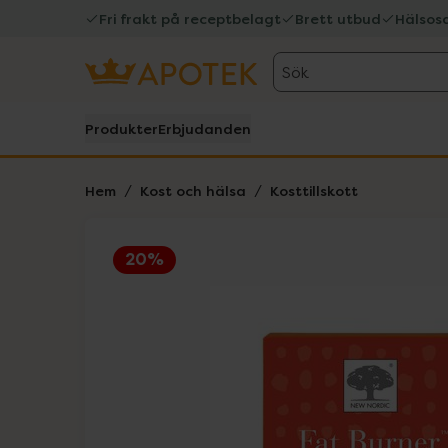
Fri frakt på receptbelagt
Brett utbud
Hälsos
Sök
Produkter
Erbjudanden
Hem
Kost och hälsa
Kosttillskott
20%
Hoppa över Lista
Lista: . Innehåller 1 objekt.