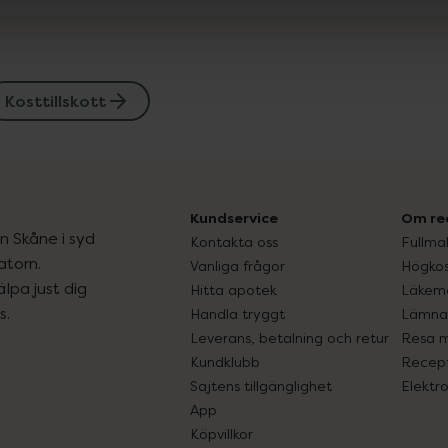
Kosttillskott
Kundservice
Om re
ån Skåne i syd
Kontakta oss
Fullma
atorn.
Vanliga frågor
Högkos
lpa just dig
Hitta apotek
Läkem
s.
Handla tryggt
Lämna 
Leverans, betalning och retur
Resa 
Kundklubb
Recept
Sajtens tillgänglighet
Elektr
App
Köpvillkor