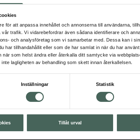
duktion.
cookies
e för att anpassa innehållet och annonserna till användarna, tillh
vår trafik. Vi vidarebefordrar även sådana identifierare och anna
nnons- och analysföretag som vi samarbetar med. Dessa kan i sin
5 av 5 i omdöme
New Nordic Fat Burn
har tillhandahållit eller som de har samlat in när du har använt 
t
Kosttillskott 60 st
an när som helst ändra eller återkalla ditt samtycke via webbplats
Kosttillskott
inte lagligheten av behandling som skett innan återkallelsen.
Visa
Kampanjpris onlin
211,20 kr
Inställningar
Statistik
Visa
Tidigare pris:
264 k
Köp båda för
:
Visa
376,80 kr
okies
Tillåt urval