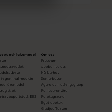
cept och läkemedel
Om oss
kter
Pressrum
tnadsskyddet
Jobba hos oss
edelsutbyte
Hållbarhet
in gammal medicin
Samarbeten
med läkemedel
Ägare och ledningsgrupp
registret
För leverantörer
oniskt expertstöd, EES
Företagskund
Eget apotek
Glädjeeffekten