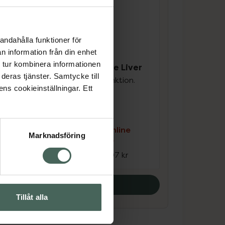
andahålla funktioner för
n information från din enhet
4.5 av 5 i omdöme
 tur kombinera informationen
New Nordic Active Liver
er
deras tjänster. Samtycke till
För normal leverfunktion.
ens cookieinställningar. Ett
30 st
Kosttillskott
e
Kampanjpris online
Marknadsföring
165,60 kr
r
Tidigare pris:
207 kr
Köp båda
Tillåt alla