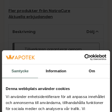
Fler produkter från NatraCure
Aktuella erbjudanden
Beskrivning
Dölj
Tillverkaren garanterar genom
CE-märkning att produkten är
säker att använda och uppfyller
gällande krav.
Samtycke
Information
Om
Skyddar lilltån från skav och absorberar tryck
och friktion. Är läkande och lindrar smärta från
liktornar,förhårdnader och
Denna webbplats använder cookies
blåsor.Medicinteknisk produkt.
Vi använder enhetsidentifierare för att anpassa innehållet
Jämförpris
46 kr
/
st
och annonserna till användarna, tillhandahålla funktioner
för sociala medier och analysera vår trafik. Vi
EAN:
01220000240131