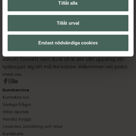
fotproblem
Tillåt alla
Tillåt urval
Endast nödvändiga cookies
Kronans Apotek finns här för dig. Du hittar oss från Skåne i
syd till Lappland i norr, och online i mobilen och på
datorn. Oavsett vem du är så är det vårt uppdrag att
hjälpa just dig att må lite bättre. Välkommen att prata
med oss.
Kundservice
Kontakta oss
Vanliga frågor
Hitta apotek
Handla tryggt
Leverans, betalning och retur
Kundklubb