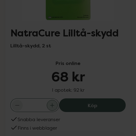
NatraCure Lilltå-skydd
Lilltå-skydd, 2 st
Pris online
68 kr
I apotek:
92 kr
NatraCure Lilltå
Köp
Snabba leveranser
Finns i webblager