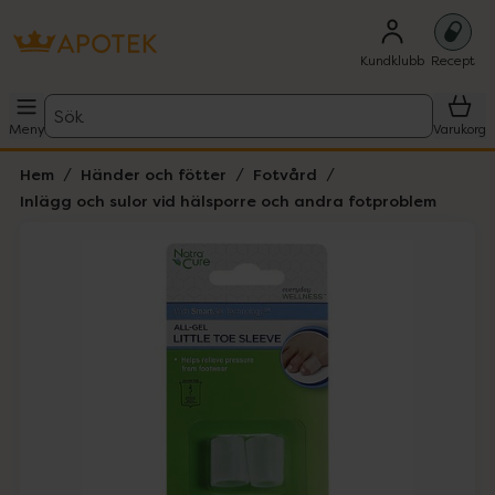
Kundklubb
Recept
Sök
Meny
Varukorg
Hem
Händer och fötter
Fotvård
Inlägg och sulor vid hälsporre och andra fotproblem
Hoppa över Lista
Lista: . Innehåller 3 objekt.