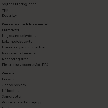
Sajtens tillgänglighet
App
Köpvillkor
Om recept och läkemedel
Fullmakter
Högkostnadsskyddet
Läkemedelsutbyte
Lämna in gammal medicin
Resa med läkemedel
Receptregistret
Elektroniskt expertstöd, EES
Om oss
Pressrum
Jobba hos oss
Hållbarhet
Samarbeten
Ägare och ledningsgrupp
För leverantörer