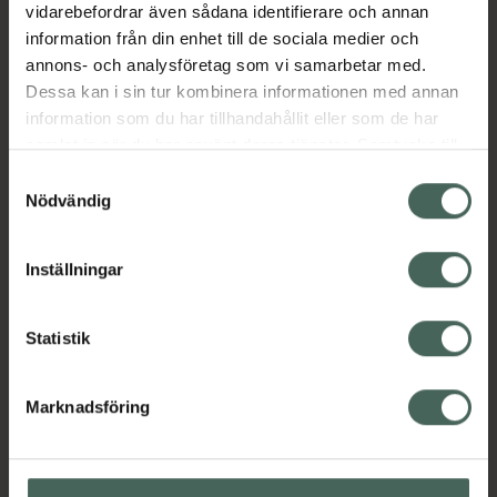
vidarebefordrar även sådana identifierare och annan
Kategorier:
information från din enhet till de sociala medier och
annons- och analysföretag som vi samarbetar med.
Fotvård
Händer och fötter
Dessa kan i sin tur kombinera informationen med annan
Inlägg och sulor vid hälsporre och andra
information som du har tillhandahållit eller som de har
fotproblem
samlat in när du har använt deras tjänster. Samtycke till
cookies är frivilligt och du kan när som helst ändra eller
Samtyckesval
återkalla ditt samtycke via webbplatsens
Innehåll
Visa
Nödvändig
cookieinställningar. Ett återkallat samtycke påverkar inte
lagligheten av behandling som skett innan återkallelsen.
Inställningar
Instruktioner
Visa
Statistik
Upptäck flera produkter inom
Marknadsföring
Fotvård
Händer och fötter
Inlägg och sulor vid hälsporre och andra