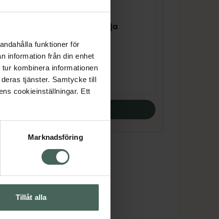
-50
5 av 5 i omdöme
Närokällan Krillolja
Kapslar 60 st
andahålla funktioner för
n information från din enhet
Pris online
 tur kombinera informationen
245 kr
deras tjänster. Samtycke till
ens cookieinställningar. Ett
Köp båda
Marknadsföring
Tillåt alla