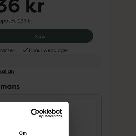
36 kr
 apotek:
236 kr
Närokällan Metyl B-50, 236 kr.
Köp
ranser
Finns i webblager
källan
ammans
Om