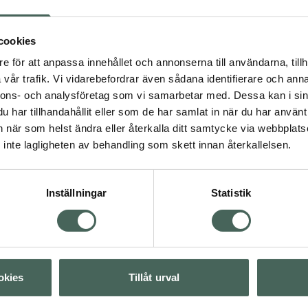
5 av 5 i omdöme
Närokällan Metyl B
cookies
Kapslar 90 st
Kosttillskott
e för att anpassa innehållet och annonserna till användarna, tillh
vår trafik. Vi vidarebefordrar även sådana identifierare och anna
Pris online
illskott
Kosttillskott
nnons- och analysföretag som vi samarbetar med. Dessa kan i sin
236 kr
mineraler
har tillhandahållit eller som de har samlat in när du har använt 
an när som helst ändra eller återkalla ditt samtycke via webbplats
Köp båda för
:
inte lagligheten av behandling som skett innan återkallelsen.
Visa
481 kr
Inställningar
Statistik
Visa
Visa
okies
Tillåt urval