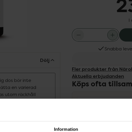
2
I
Snabba leve
Dölj
Fler produkter från Näro
Aktuella erbjudanden
g dos bör inte
Köps ofta tills
rsätta en varierad
ras utom räckhåll
agras under en längre tid
kroppen. Innehåller höga
 och folat i de
Information