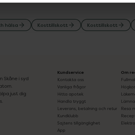
ch hälsa
Kosttillskott
Kosttillskott
Kundservice
Om re
ån Skåne i syd
Kontakta oss
Fullma
atorn.
Vanliga frågor
Högkos
lpa just dig
Hitta apotek
Läkem
s.
Handla tryggt
Lämna 
Leverans, betalning och retur
Resa 
Kundklubb
Recept
Sajtens tillgänglighet
Elektr
App