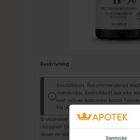
Beskrivning
Kosttillskott. Rekommenderad dagli
överskridas. Kosttillskott bör inte e
kost och en hälsosam livsstil. Förva
för små barn.
B-vitaminer är vattenlösliga och kan inte l
i kroppen. De samarbetar med varandra i 
doser av alla B-vitaminer, samt B12-vitamin
Samtycke