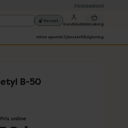
Företagskund
Recept
Kundklubb
Varukorg
Hitta apotek
Tjänster
Rådgivning
etyl B-50
Pris online