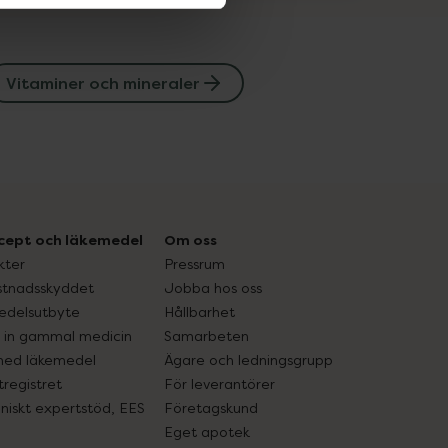
Vitaminer och mineraler
cept och läkemedel
Om oss
kter
Pressrum
tnadsskyddet
Jobba hos oss
edelsutbyte
Hållbarhet
in gammal medicin
Samarbeten
med läkemedel
Ägare och ledningsgrupp
registret
För leverantörer
oniskt expertstöd, EES
Företagskund
Eget apotek