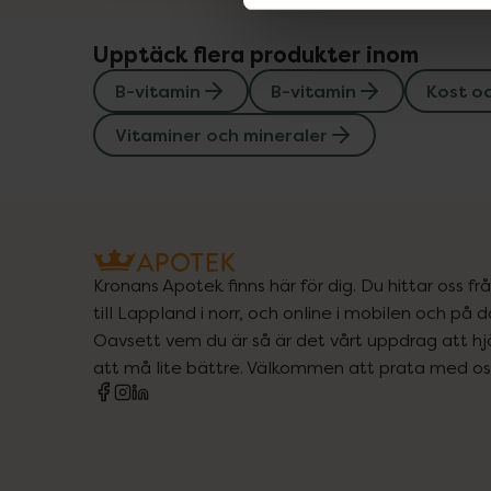
Upptäck flera produkter inom
B-vitamin
B-vitamin
Kost o
Vitaminer och mineraler
Kronans Apotek finns här för dig. Du hittar oss fr
till Lappland i norr, och online i mobilen och på d
Oavsett vem du är så är det vårt uppdrag att hjä
att må lite bättre. Välkommen att prata med os