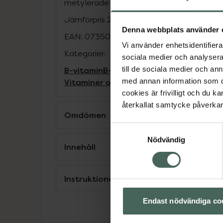
metylerade formerna för bästa upptag.
Jämförpris
2,99 kr
/
st
Denna webbplats använder 
EAN:
07350053315297
Vi använder enhetsidentifierar
Kategorier:
sociala medier och analysera 
B-vitamin
B-vitamin
Kost och hälsa
Kostt
till de sociala medier och a
Vitaminer och mineraler
Vitaminer och 
med annan information som du 
cookies är frivilligt och du k
återkallat samtycke påverkar 
Omdömen
Samtyckesval
Nödvändig
Innehåll
Instruktioner
Endast nödvändiga co