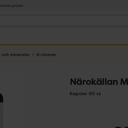
amma priser
r och mineraler
B-vitamin
Närokällan M
Kapslar 90 st