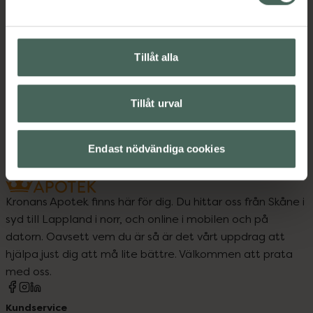
Kost och hälsa
Kosttillskott
Kosttillskott
Tillåt alla
Vitaminer och mineraler
Tillåt urval
Vitaminer och mineraler
Endast nödvändiga cookies
Kronans Apotek finns här för dig. Du hittar oss från Skåne i
syd till Lappland i norr, och online i mobilen och på
datorn. Oavsett vem du är så är det vårt uppdrag att
hjälpa just dig att må lite bättre. Välkommen att prata
med oss.
Kundservice