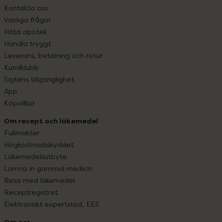
Kontakta oss
Vanliga frågor
Hitta apotek
Handla tryggt
Leverans, betalning och retur
Kundklubb
Sajtens tillgänglighet
App
Köpvillkor
Om recept och läkemedel
Fullmakter
Högkostnadsskyddet
Läkemedelsutbyte
Lämna in gammal medicin
Resa med läkemedel
Receptregistret
Elektroniskt expertstöd, EES
Om oss