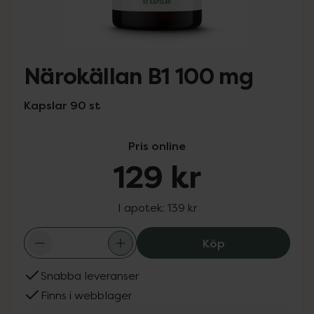
Närokällan B1 100 mg
Kapslar 90 st
Pris online
129 kr
I apotek:
139 kr
Närokällan B1 10
Köp
Snabba leveranser
Finns i webblager