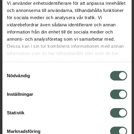
Vi använder enhetsidentifierare för att anpassa innehållet
EAN:
07350053314900
och annonserna till användarna, tillhandahålla funktioner
Kategorier:
för sociala medier och analysera vår trafik. Vi
vidarebefordrar även sådana identifierare och annan
B-vitamin
B-vitamin
Kost och hälsa
information från din enhet till de sociala medier och
Kosttillskott
Kosttillskott
annons- och analysföretag som vi samarbetar med.
Vitaminer och mineraler
Dessa kan i sin tur kombinera informationen med annan
Vitaminer och mineraler
information som du har tillhandahållit eller som de har
samlat in när du har använt deras tjänster. Samtycke till
cookies är frivilligt och du kan när som helst ändra eller
Innehåll
Visa
Samtyckesval
återkalla ditt samtycke via webbplatsens
Nödvändig
cookieinställningar. Ett återkallat samtycke påverkar inte
Instruktioner
Visa
lagligheten av behandling som skett innan återkallelsen.
Inställningar
Statistik
Upptäck flera produkter inom
B-vitamin
B-vitamin
Marknadsföring