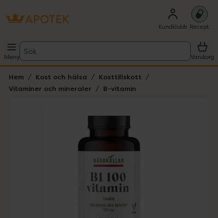
Kundklubb
Recept
Sök
Meny
Varukorg
Hem
Kost och hälsa
Kosttillskott
Vitaminer och mineraler
B-vitamin
Hoppa över Lista
Lista: . Innehåller 1 objekt.