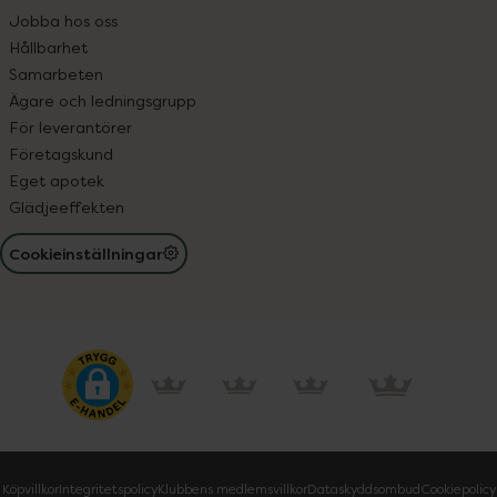
Jobba hos oss
Hållbarhet
Samarbeten
Ägare och ledningsgrupp
För leverantörer
Företagskund
Eget apotek
Glädjeeffekten
Cookieinställningar
Köpvillkor
Integritetspolicy
Klubbens medlemsvillkor
Dataskyddsombud
Cookiepolicy