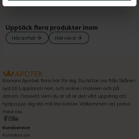
Upptäck flera produkter inom
Håravfall
Hårvård
Kronans Apotek finns här för dig. Du hittar oss från Skåne i
syd till Lappland i norr, och online i mobilen och på
datorn. Oavsett vem du är så är det vårt uppdrag att
hjälpa just dig att må lite bättre. Välkommen att prata
med oss.
Kundservice
Kontakta oss