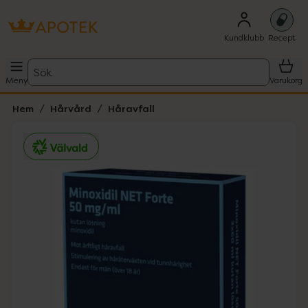
Kundklubb
Recept
Sök
Meny
Varukorg
Hem
Hårvård
Håravfall
Hoppa över Lista
Lista: . Innehåller 1 objekt.