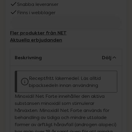
Snabba leveranser
Finns i webblager
Fler produkter från NET
Aktuella erbjudanden
Beskrivning
Dölj
Receptfritt läkemedel. Läs alltid
bipacksedeln innan användning
Minoxidil Net Forte innehåller den aktiva
substansen minoxidil som stimulerar
hårväxten. Minoxidil Net Forte används för
behandling av tidiga och mindre uttalade
former av ärftligt håravfall (androgen alopeci)
hos män över 18 år samt även för att minska