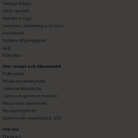
Vanliga frågor
Hitta apotek
Handla tryggt
Leverans, betalning och retur
Kundklubb
Sajtens tillgänglighet
App
Köpvillkor
Om recept och läkemedel
Fullmakter
Högkostnadsskyddet
Läkemedelsutbyte
Lämna in gammal medicin
Resa med läkemedel
Receptregistret
Elektroniskt expertstöd, EES
Om oss
Pressrum