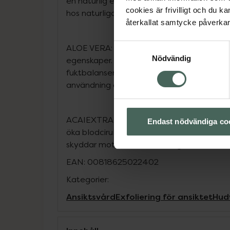
en naturlig enzymaktivator som hjälper till
cookies är frivilligt och du k
hos naturliga exfolieringsenzymer i huden.
återkallat samtycke påverkar 
Samtyckesval
ALOE VERA: Aloe Vera är känd för sina lu
Nödvändig
egenskaper. Den hjälper till att minska hud
fuktbalansen. Den lindrar torrhet som ibl
användning av A-vitamin.
ACAIEXTRAKT: Acaibär är fulla av antocyani
Endast nödvändiga co
öka blodcirulationen och minska inflamma
skyddar mot fria radikaler. Vegansk formula
EAN:
00818625022402
Kategorier:
Ansiktsvård
Exfoliering för ansiktet
Hud