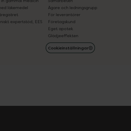
in gammal medicin
Samarbeten
med läkemedel
Ägare och ledningsgrupp
registret
För leverantörer
oniskt expertstöd, EES
Företagskund
Eget apotek
Glädjeeffekten
Cookieinställningar