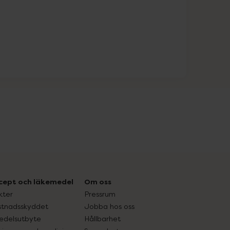
cept och läkemedel
Om oss
kter
Pressrum
tnadsskyddet
Jobba hos oss
edelsutbyte
Hållbarhet