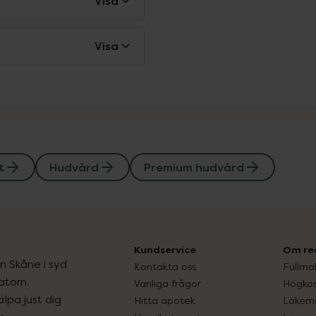
Visa
Visa
t
Hudvård
Premium hudvård
Kundservice
Om re
ån Skåne i syd
Kontakta oss
Fullma
atorn.
Vanliga frågor
Högkos
lpa just dig
Hitta apotek
Läkem