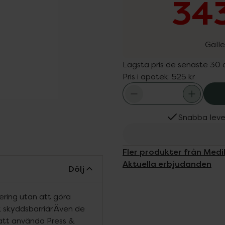
343
Gälle
Lägsta pris de senaste 30
Pris i apotek:
525 kr
Snabba leve
Fler produkter från Medi
Aktuella erbjudanden
Dölj
ering utan att göra
k skyddsbarriär.Även de
tt använda Press &