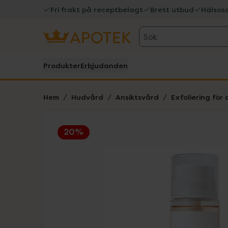
Fri frakt på receptbelagt
Brett utbud
Hälsos
Sök
Produkter
Erbjudanden
Hem
Hudvård
Ansiktsvård
Exfoliering för 
20%
Hoppa över Lista
Lista: . Innehåller 3 objekt.