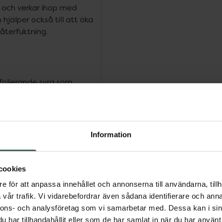
r och verkar ihop med
hjälper också till att öka
återfuktning.
lierande syra som
ukt, kan användas två
en vanligaste PHA-syran
erna och hjälper A-
 Den har liknande effekt
Information
rriterande. Glukonolakton
bibehåller fukt och verkar
atum corneum sund och
cookies
lastisk och med fin lyster.
e för att anpassa innehållet och annonserna till användarna, tillh
vår trafik. Vi vidarebefordrar även sådana identifierare och anna
nnons- och analysföretag som vi samarbetar med. Dessa kan i sin
(fikonkaktusextrakt) är
har tillhandahållit eller som de har samlat in när du har använt 