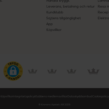
s.
Handla tryggt
Lämna 
Leverans, betalning och retur
Resa 
Kundklubb
Recept
Sajtens tillgänglighet
Elektr
App
Köpvillkor
Köpvillkor
Integritetspolicy
Klubbens medlemsvillkor
Dataskyddsombud
Cookiepolicy
© Kronans Apotek AB
2026