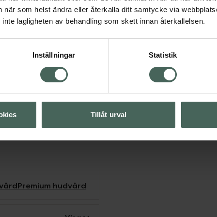
 att främja aktiviteten
an när som helst ändra eller återkalla ditt samtycke via webbplats
inte lagligheten av behandling som skett innan återkallelsen.
gnande och mjukgörande
Inställningar
Statistik
irritation och bibehålla
and kan förknippas med
ner som hjälper till att
okies
Tillåt urval
tion, samtidigt som de
.
vård
Premium hudvård