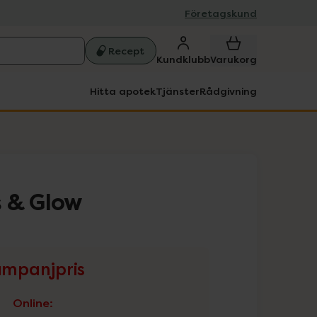
Företagskund
Recept
Kundklubb
Varukorg
Hitta apotek
Tjänster
Rådgivning
 & Glow
mpanjpris
Online
: