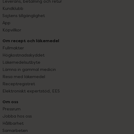
Leverans, betalning och retur
Kundklubb
Sajtens tillgänglighet
App
Köpvillkor
Om recept och läkemedel
Fullmakter
Högkostnadsskyddet
Läkemedelsutbyte
Lämna in gammal medicin
Resa med läkemedel
Receptregistret
Elektroniskt expertstöd, EES
Om oss
Pressrum
Jobba hos oss
Hållbarhet
Samarbeten