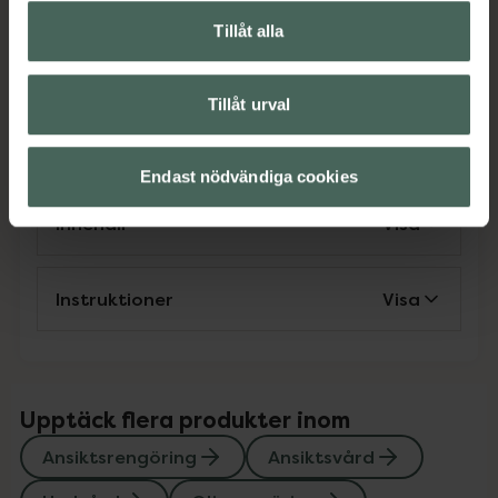
lätt kan sköljas bort.Vegansk formula.
Tillåt alla
EAN:
00818625024604
Kategorier:
Tillåt urval
Ansiktsrengöring
Ansiktsvård
Hudvård
Oljerengöring
Premium hudvård
Endast nödvändiga cookies
Innehåll
Visa
Instruktioner
Visa
Upptäck flera produkter inom
Ansiktsrengöring
Ansiktsvård