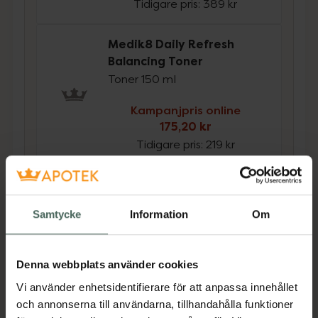
Tidigare pris:
389 kr
Medik8 Daily Refresh
Balancing Toner
Toner 150 ml
Kampanjpris online
175,20 kr
Tidigare pris:
219 kr
Köp båda för
:
486,40 kr
Köp båda
Samtycke
Information
Om
Beskrivning
Dölj
Denna webbplats använder cookies
Vi använder enhetsidentifierare för att anpassa innehållet
Tar effektivt bort svåravlägsnad makeup (ej
och annonserna till användarna, tillhandahålla funktioner
ögon) och solskyddsfiler. Djuprengörande och