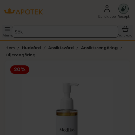
Kundklubb
Recept
Sök
Meny
Varukorg
Hem
Hudvård
Ansiktsvård
Ansiktsrengöring
Oljerengöring
20%
Hoppa över Lista
Lista: . Innehåller 3 objekt.