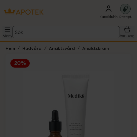
Kundklubb
Recept
Sök
Meny
Varukorg
Hem
Hudvård
Ansiktsvård
Ansiktskräm
20%
Hoppa över Lista
Lista: . Innehåller 1 objekt.