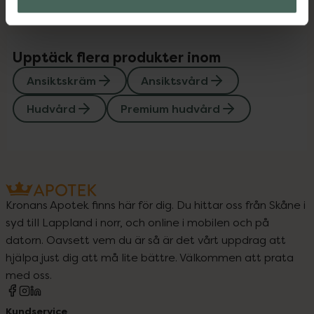
Upptäck flera produkter inom
Ansiktskräm
Ansiktsvård
Hudvård
Premium hudvård
Kronans Apotek finns här för dig. Du hittar oss från Skåne i
syd till Lappland i norr, och online i mobilen och på
datorn. Oavsett vem du är så är det vårt uppdrag att
hjälpa just dig att må lite bättre. Välkommen att prata
med oss.
Kundservice