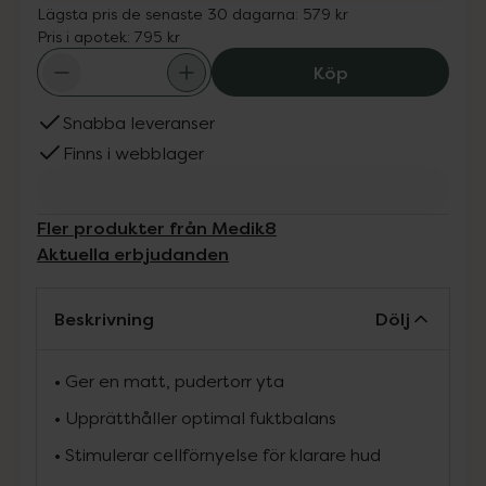
Lägsta pris de senaste 30 dagarna:
579 kr
Pris i apotek:
795 kr
Medik8 Balance M
Köp
Snabba leveranser
Finns i webblager
Fler produkter från Medik8
Aktuella erbjudanden
Beskrivning
Dölj
• Ger en matt, pudertorr yta
• Upprätthåller optimal fuktbalans
• Stimulerar cellförnyelse för klarare hud