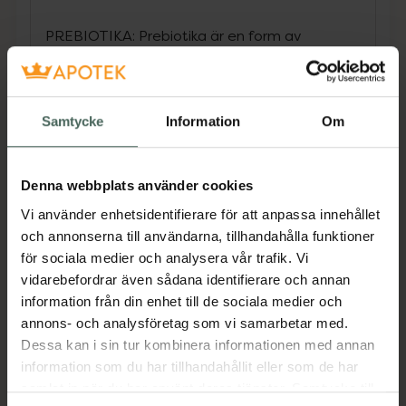
PREBIOTIKA: Prebiotika är en form av
kolhydrater som fungerar som näring för
hudensnaturliga mikroflora. Bidrar till att öka
tillväxten av goda bakterier, t.ex. olika typer
av laktobaciller och bifidobakterier samtidigt
Samtycke
Information
Om
som tillväxten av skadliga bakterier hämmas.
Detta balanserar hudens mikroflora och
Denna webbplats använder cookies
förstärker försvaret mot yttre angripare.
Vi använder enhetsidentifierare för att anpassa innehållet
och annonserna till användarna, tillhandahålla funktioner
PROBIOTIKA: Gynnar tillväxten av goda
för sociala medier och analysera vår trafik. Vi
bakterier och hämmar de skadliga. Probiotika
vidarebefordrar även sådana identifierare och annan
kan vara mycket effektivt för att reducera
information från din enhet till de sociala medier och
bakterier som ger upphov till akne, t.ex.
annons- och analysföretag som vi samarbetar med.
Propionibacterium acnes, och det hjälper
Dessa kan i sin tur kombinera informationen med annan
också till att stärka hudens naturliga
information som du har tillhandahållit eller som de har
mikroflora för en välmående hud.
samlat in när du har använt deras tjänster. Samtycke till