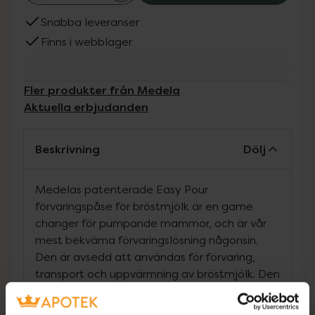
Snabba leveranser
Finns i webblager
Fler produkter från Medela
Aktuella erbjudanden
Beskrivning
Dölj
Medelas patenterade Easy Pour
förvaringspåse för bröstmjölk är en game
changer för pumpande mammor, och är vår
mest bekväma förvaringslösning någonsin.
Den är avsedd att användas för förvaring,
transport och uppvärmning av bröstmjölk. Den
unika designen gör att du kan hälla med en
hand utan spill. Designen garanterar ett 10