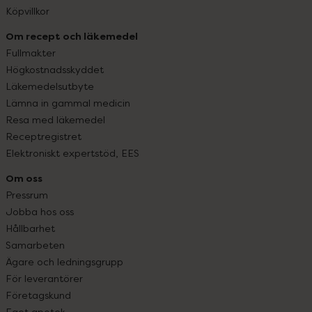
Köpvillkor
Om recept och läkemedel
Fullmakter
Högkostnadsskyddet
Läkemedelsutbyte
Lämna in gammal medicin
Resa med läkemedel
Receptregistret
Elektroniskt expertstöd, EES
Om oss
Pressrum
Jobba hos oss
Hållbarhet
Samarbeten
Ägare och ledningsgrupp
För leverantörer
Företagskund
Eget apotek