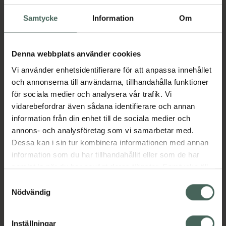
gånger bättre skydd av den värdefulla
mjölken genom bättre syrebarriär jämfört
Samtycke
Information
Om
med Medelas tidigare
förvaringspåse.Egenskaper:- Häll med en
Denna webbplats använder cookies
hand utan spill- Ultratjocka dubbla lager-
Enkel hantering – påsen ställs upprätt under
Vi använder enhetsidentifierare för att anpassa innehållet
användning och läggs plant vid
och annonserna till användarna, tillhandahålla funktioner
förvaring/frysning- Transportpåse medföljer
för sociala medier och analysera vår trafik. Vi
som håller förvaringspåsarna för bröstmjölken
vidarebefordrar även sådana identifierare och annan
rena och i ordning- Enkel att skriva på-
information från din enhet till de sociala medier och
Rymmer 210 ml- Tillverkad utan BPA-
annons- och analysföretag som vi samarbetar med.
ÅtervinningsbarTänk på:Fyll inte påsen över
Dessa kan i sin tur kombinera informationen med annan
210 ml-markeringen eftersom bröstmjölk
information som du har tillhandahållit eller som de har
expanderar när den fryser. Detta är en
samlat in när du har använt deras tjänster. Samtycke till
engångsprodukt som inte är avsedd att
cookies är frivilligt och du kan när som helst ändra eller
Samtyckesval
återanvändas.
återkalla ditt samtycke via webbplatsens
Nödvändig
cookieinställningar. Ett återkallat samtycke påverkar inte
Jämförpris
6,20 kr
/
st
lagligheten av behandling som skett innan återkallelsen.
EAN:
07610472880180
Inställningar