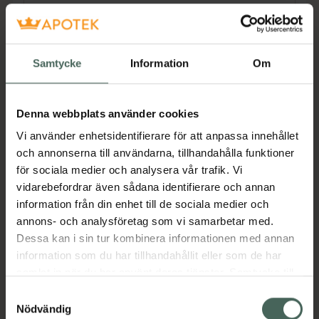
Beskrivning
Dölj
Medel Expert verktygssats är ett tillbehör till
Samtycke
Information
Om
Medel Expert elektriskt
manikyr-/pedikyrverktyg.
Jämförpris
81,50 kr
/
st
Denna webbplats använder cookies
Vi använder enhetsidentifierare för att anpassa innehållet
EAN:
08057017951667
och annonserna till användarna, tillhandahålla funktioner
Kategorier:
för sociala medier och analysera vår trafik. Vi
Händer och fötter
Nagelfilar
Naglar
Naglar
vidarebefordrar även sådana identifierare och annan
information från din enhet till de sociala medier och
annons- och analysföretag som vi samarbetar med.
Instruktioner
Visa
Dessa kan i sin tur kombinera informationen med annan
information som du har tillhandahållit eller som de har
samlat in när du har använt deras tjänster. Samtycke till
cookies är frivilligt och du kan när som helst ändra eller
Samtyckesval
återkalla ditt samtycke via webbplatsens
Nödvändig
Upptäck flera produkter inom