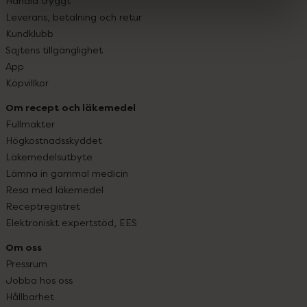
Handla tryggt
Leverans, betalning och retur
Kundklubb
Sajtens tillgänglighet
App
Köpvillkor
Om recept och läkemedel
Fullmakter
Högkostnadsskyddet
Läkemedelsutbyte
Lämna in gammal medicin
Resa med läkemedel
Receptregistret
Elektroniskt expertstöd, EES
Om oss
Pressrum
Jobba hos oss
Hållbarhet