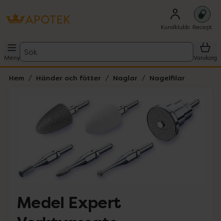
Kundklubb
Recept
Sök
Meny
Varukorg
Hem
Händer och fötter
Naglar
Nagelfilar
Hoppa över Lista
Lista: . Innehåller 4 objekt.
Medel Expert